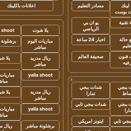
لينك
مصادر التعليم
اعلانات باكلينك
 بوست
تقنية
يو ان بي
الرياضي
يلا شوت
a shoot
 حالة
اخبار 24 ساعة
مباريات اليوم
برشلونة 
عليم
مباشر
 فنون
صحيفة العالم
ريال مدريد
يلا ش
فيه
مباشر
yalla shoot
مباريات 
!
مباش
 ببجي
شدات ببجي
ريال مدريد
يلا ش
ساط
تمارا
مباشر
 ببجي
شدات ببجي تابي
yalla shoot
مباريات 
ارا
مباش
جي تابي
ايتونز امريكي
برشلونة مباشر
ريال م