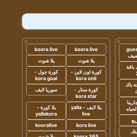
!
!
koora live
koora live
gues
ضيف
يلا شوت
يلا شوت
 باقة
كورة اون لاين -
كورة جول -
kora goal
kora onli
ة باك
كورة ستار -
سوريا لايف
ك
kora star
ربنا
يلا لايف - yalla
يلا كورة -
لحياه
yallakora
live
يع
kooralive
kora live
ينك
koora 365
يلا شوت