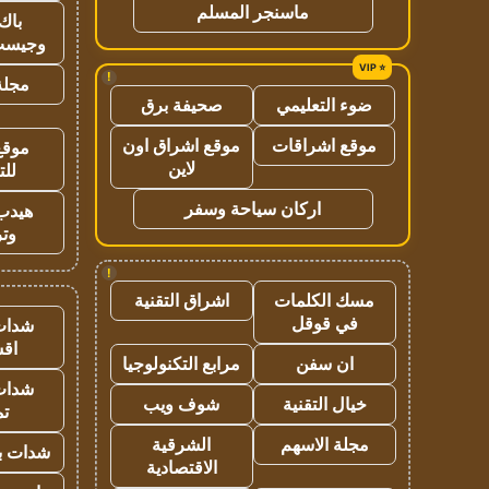
ماسنجر المسلم
باك 
وجيست
!
مجلة 
ضوء التعليمي
صحيفة برق
موقع اشراقات
موقع اشراق اون
موقع
لاين
للت
اركان سياحة وسفر
هيدب
وتر
!
مسك الكلمات
اشراق التقنية
في قوقل
شدات
اق
ان سفن
مرابع التكنولوجيا
شدات
خيال التقنية
شوف ويب
تم
مجلة الاسهم
الشرقية
شدات بب
الاقتصادية