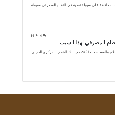
a] وتستهدف هذه الخطوة المحافظة على سيولة نقدية في النظام المصرفي مقبولة
84
0
من صحيفة اشراق العالم 24:[ad_1] إعلان: شاهد أجمل الأفلام والمسلسلات 2021 ضخ بنك الشعب المركزي الصيني،