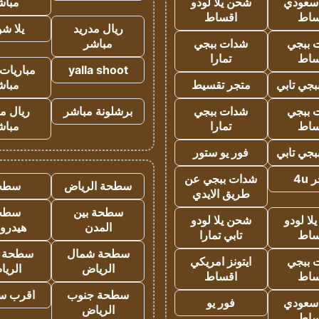
 سعودي
شحن يلا لودو
مباش
ساط
اقساط
ريال مدريد
يلا ش
 ببجي
شدات ببجي
مباشر
ساط
تمارا
yalla shoot
مباريات 
جي تابي
متجر تقسيط
مباش
 ببجي
شدات ببجي
برشلونة مباشر
ريال م
ساط
تمارا
مباش
جي تابي
فور يو ستور
4u
شدات ببجي عن
سطحة الرياض
سطح
طريق الايدي
سطحة بين
سطح
ا لودو
شحن يلا لودو
المدن
هيدرو
ساط
تابي تمارا
سطحة شمال
سطحة 
 ببجي
ايتونز امريكي
الرياض
الري
ساط
اقساط
سطحة جنوب
اقرب س
 سعودي
فور يو
الرياض
ساط