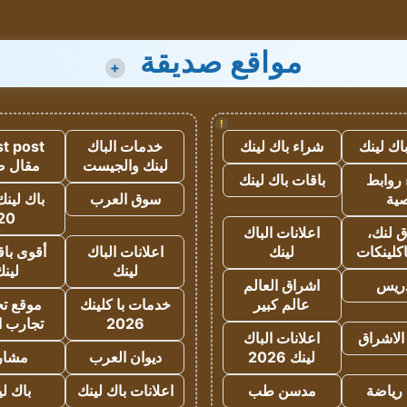
مواقع صديقة
+
!
اك لينك
شراء باك لينك
خدمات الباك
t post
لينك والجيست
مقال 
روابط
باقات باك لينك
ية
سوق العرب
باك لينك
20
 لنك،
اعلانات الباك
كلينكات
لينك
اعلانات الباك
أقوى باق
لينك
لين
دريس
اشراق العالم
عالم كبير
خدمات با كلينك
موقع تجا
2026
تجارب ا
الاشراق
اعلانات الباك
لينك 2026
ديوان العرب
مشار
رياضة
مدسن طب
اعلانات باك لينك
باك ل