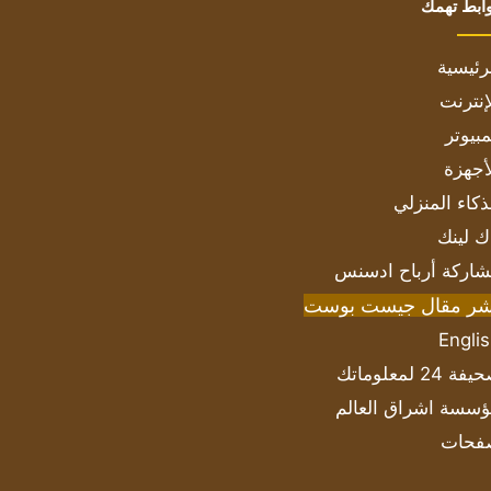
ابط تهمك
رئيسية
إنترنت
بيوتر
أجهزة
ذكاء المنزلي
ك لينك
اركة أرباح ادسنس
شر مقال جيست بوست
Engli
ة 24 لمعلوماتك
سسة اشراق العالم
فحات