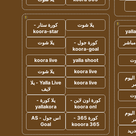
!
!
يلا شوت
كورة ستار -
koora-star
yall
مباشر
كورة جول -
يلا شوت
koora-goal
وت
yalla shoot
koora live
koora live
يلا شوت
اليوم
koora live
Yalla Live - يلا
ر
لايف
وت
كورة اون لاين -
يلا كورة -
yallakora
koora onl
اليوم
كورة 365 -
اس جول - AS
ر
Goal
kooora 365
دريد