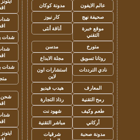
ايتونز
عالم الايفون
مدونة كوكان
اق
صحيفة نهج
كار نيوز
شدات
اق
موقع خبرة
أناقة أنثى
التقني
شدات بب
متورخ
مدسن
شدات
اق
روتانا تسويق
مجلة الابداع
شدات بب
نادي الترددات
استشارات اون
لاين
متجر 
المعارف
هيدب فيديو
شحن يل
رمح التقنية
رذاذ التجارة
اق
طعم وكيف
شهود نت
شدات
اق
أركاني
مباشر التقنية
ايتونز
مدونة صحبة
شرقيات
اق