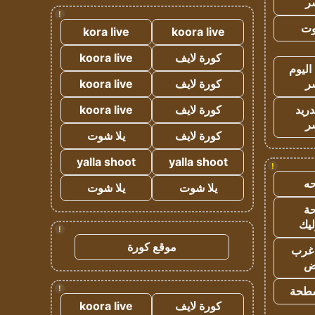
ر
!
وت
kora live
koora live
كورة لايف
koora live
اليوم
ر
كورة لايف
koora live
دريد
كورة لايف
koora live
ر
كورة لايف
يلا شوت
yalla shoot
yalla shoot
!
ه
يلا شوت
يلا شوت
ة
ليك
!
موقع كورة
غرب
اض
!
طحة
كورة لايف
koora live