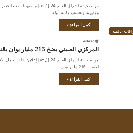
من صحيفة اشراق العالم 24:[d_1
ووفيرة. وبحسب وكالة أنباء…
أكمل القراءة »
اقات عالمية
eshrag
المركزي الصيني يضخ 215 مليار يوان بالنظام المصرفي لهذا السبب
الاثنين، 215 مليار يوان…
أكمل القراءة »