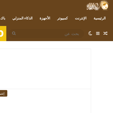
الرئيسية
الإنترنت
كمبيوتر
الأجهزة
الذكاء المنزلي
باك 
0
مقال عشوائي
إضافة عمود جانبي
الوضع المظلم
بحث
عن
إشر