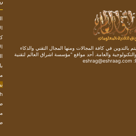
رو
ال
ال
كم
ال
 بالتدوين في كافة المجالات ومنها المجال التقني والذكاء
والتكنولوجية والعامة. أحد مواقع "مؤسسة اشراق العالم لتقنية
ال
:
eshrag@eshraag.com
با
مش
ن
sh
صحيف
مؤ
ص