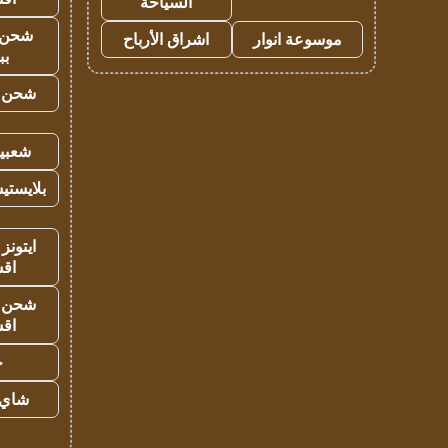
السياحة
شحن 
موسوعة انوار
اشراق الأرباح
بب
شحن يل
شعبية
بلايستي
ايتونز
اق
شحن يل
اق
ح
شاي 