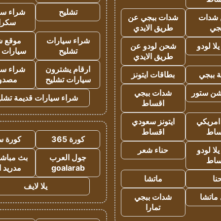
تشليح
شراء سي
شدات
شدات ببجي عن
سكرا
جي
طريق الايدي
شراء سيارات
موقع ش
ا لودو
شحن لودو عن
تشليح
سيارات 
طريق الايدي
ارقام يشترون
شراء سي
 ببجي
بطاقات ايتونز
سيارات تشليح
مصدو
شن ستور
شدات ببجي
شراء سيارات قديمة تشلي
اقساط
 امريكي
ايتونز سعودي
ساط
اقساط
كورة 365
كورة س
ا لودو
حناء شعر
جول العرب
بث مباشر
ساط
goalarab
مدريد ا
نا
ماتشا
يلا لايف
ماتشا
شدات ببجي
تمارا