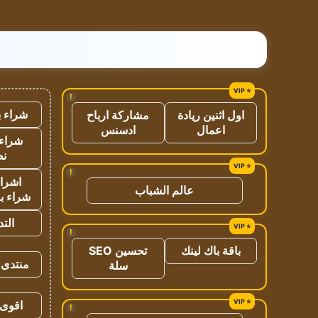
!
شراء ب
اول اثنين ريادة
مشاركة ارباح
اعمال
ادسنس
شراء 
نص
!
اشراق
عالم الشباب
شراء با
الت
!
باقة باك لينك
تحسين SEO
منتدى 
سلة
اقوى 
!