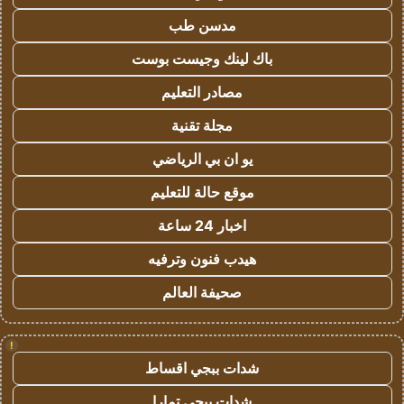
مدسن طب
باك لينك وجيست بوست
مصادر التعليم
مجلة تقنية
يو ان بي الرياضي
موقع حالة للتعليم
اخبار 24 ساعة
هيدب فنون وترفيه
صحيفة العالم
!
شدات ببجي اقساط
شدات ببجي تمارا