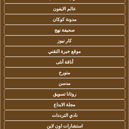
عالم الايفون
مدونة كوكان
صحيفة نهج
كار نيوز
موقع خبرة التقني
أناقة أنثى
متورخ
مدسن
روتانا تسويق
مجلة الابداع
نادي الترددات
استشارات اون لاين