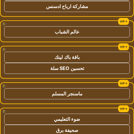
مشاركة ارباح ادسنس
!
عالم الشباب
!
باقة باك لينك
تحسين SEO سلة
!
ماسنجر المسلم
!
ضوء التعليمي
صحيفة برق