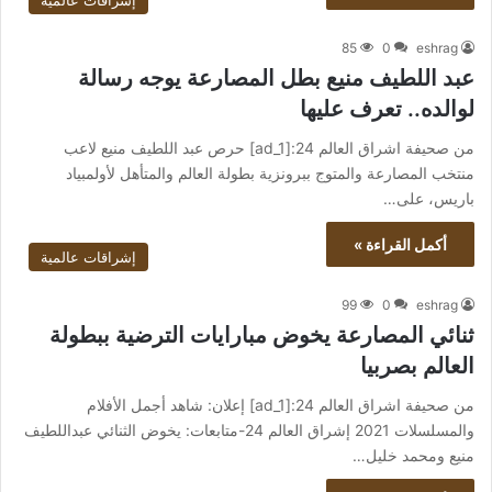
إشراقات عالمية
85
0
eshrag
عبد اللطيف منيع بطل المصارعة يوجه رسالة
لوالده.. تعرف عليها
من صحيفة اشراق العالم 24:[ad_1] حرص عبد اللطيف منيع لاعب
منتخب المصارعة والمتوج ببرونزية بطولة العالم والمتأهل لأولمبياد
باريس، على…
أكمل القراءة »
إشراقات عالمية
99
0
eshrag
ثنائي المصارعة يخوض مبارايات الترضية ببطولة
العالم بصربيا
من صحيفة اشراق العالم 24:[ad_1] إعلان: شاهد أجمل الأفلام
والمسلسلات 2021 إشراق العالم 24-متابعات: يخوض الثنائي عبداللطيف
منيع ومحمد خليل…