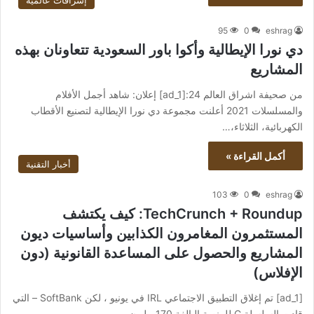
إشراقات عالمية
95
0
eshrag
دي نورا الإيطالية وأكوا باور السعودية تتعاونان بهذه
المشاريع
من صحيفة اشراق العالم 24:[ad_1] إعلان: شاهد أجمل الأفلام
والمسلسلات 2021 أعلنت مجموعة دي نورا الإيطالية لتصنيع الأقطاب
الكهربائية، الثلاثاء،…
أكمل القراءة »
أخبار التقنية
103
0
eshrag
TechCrunch + Roundup: كيف يكتشف
المستثمرون المغامرون الكذابين وأساسيات ديون
المشاريع والحصول على المساعدة القانونية (دون
الإفلاس)
[ad_1] تم إغلاق التطبيق الاجتماعي IRL في يونيو ، لكن SoftBank – التي
قادت السلسلة C للمنصة البالغة 170 مليون…