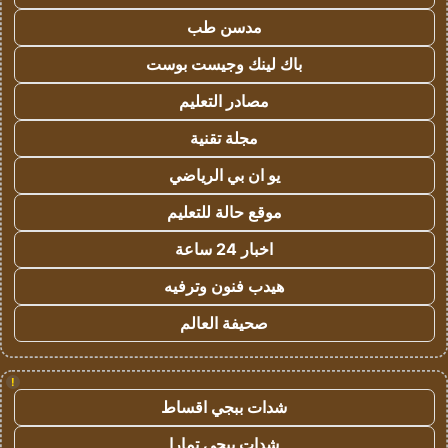
مدسن طب
باك لينك وجيست بوست
مصادر التعليم
مجلة تقنية
يو ان بي الرياضي
موقع حالة للتعليم
اخبار 24 ساعة
هيدب فنون وترفيه
صحيفة العالم
!
شدات ببجي اقساط
شدات ببجي تمارا