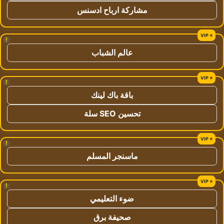
مشاركة ارباح ادسنس
!
عالم الشباب
!
باقة باك لينك
تحسين SEO سلة
!
ماسنجر المسلم
!
ضوء التعليمي
صحيفة برق