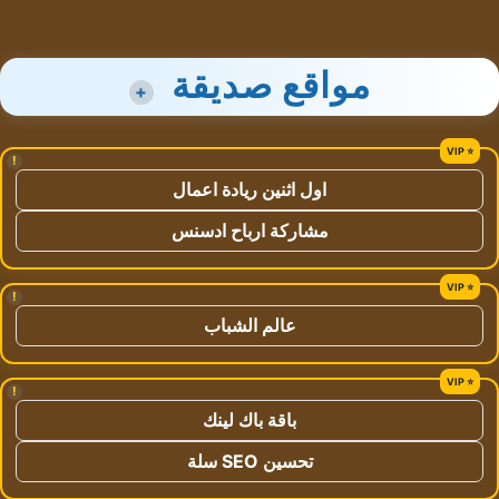
مواقع صديقة
+
!
اول اثنين ريادة اعمال
مشاركة ارباح ادسنس
!
عالم الشباب
!
باقة باك لينك
تحسين SEO سلة