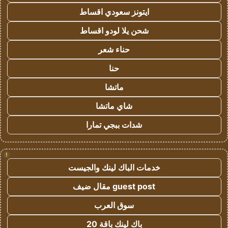
ايتونز سعودي اقساط
شحن يلا لودو اقساط
حناء شعر
حنا
ماتشا
شاي ماتشا
شدات ببجي تمارا
!
خدمات الباك لينك والجيست
guest post مقال ضيف
سوق العرب
باك لينك باقة 20