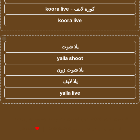
كورة لايف - koora live
koora live
!
يلا شوت
yalla shoot
يلا شوت زون
يلا لايف
yalla live
© حقوق النشر 2026، جميع الحقوق محفوظة لمؤسسة اشراق لتقنية
المعلومات- سجل تجاري رقم 1009094205 |
للإعلانات