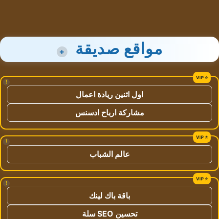
مواقع صديقة
+
!
اول اثنين ريادة اعمال
مشاركة ارباح ادسنس
!
عالم الشباب
!
باقة باك لينك
تحسين SEO سلة