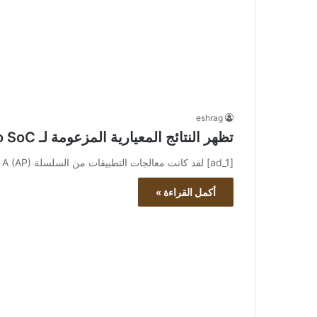
eshrag
تظهر النتائج المعيارية المزعومة لـ Apple A18 Pro SoC عند تحطيم نتائج السيليكون M3
[ad_1] لقد كانت معالجات التطبيقات من السلسلة A (AP) من Apple دائمًا رائدة من حيث الأداء. من المقرر أن تحصل…
أكمل القراءة »