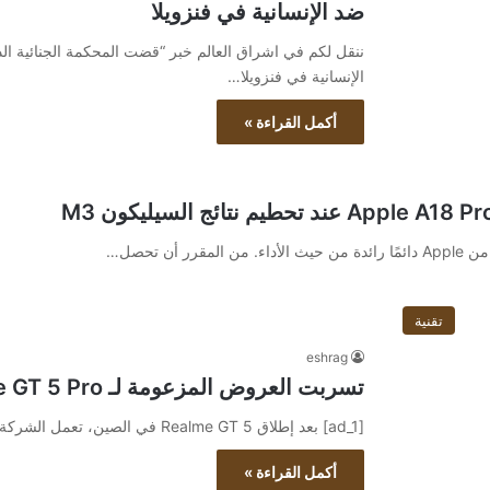
ضد الإنسانية في فنزويلا
ننقل لكم في اشراق العالم خبر “قضت المحكمة الجنائية الد
الإنسانية في فنزويلا…
أكمل القراءة »
تقنية
eshrag
تسربت العروض المزعومة لـ Realme GT 5 Pro عبر الإنترنت
[ad_1] بعد إطلاق Realme GT 5 في الصين، تعمل الشركة على هاتف ذكي آخر في السلسلة. في وقت سابق من…
أكمل القراءة »