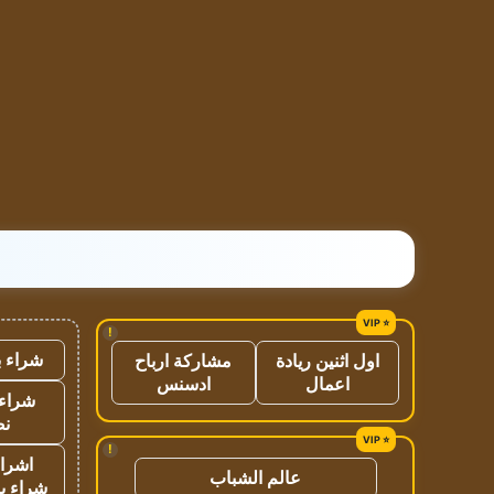
!
شراء ب
اول اثنين ريادة
مشاركة ارباح
اعمال
ادسنس
شراء 
نص
!
اشراق
عالم الشباب
شراء با