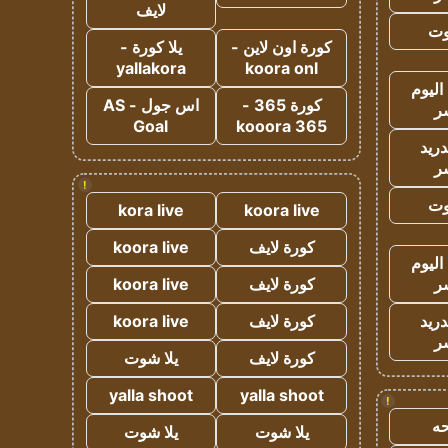
لايف
وت
كورة اون لاين -
يلا كورة -
yallakora
koora onl
اليوم
كورة 365 -
اس جول - AS
ر
Goal
kooora 365
دريد
ر
!
وت
kora live
koora live
كورة لايف
koora live
اليوم
ر
كورة لايف
koora live
دريد
كورة لايف
koora live
ر
كورة لايف
يلا شوت
yalla shoot
yalla shoot
!
ه
يلا شوت
يلا شوت