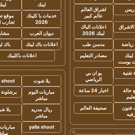
لينك
لين
دريس
اشراق العالم
عالم كبير
خدمات با كلينك
موقع تجا
2026
تجارب ا
الاشراق
اعلانات الباك
لينك 2026
ديوان العرب
مشار
رياضة
مدسن طب
اعلانات باك لينك
باك ل
لينك
مصادر التعليم
اعلانات باكلينك
 بوست
تقنية
يو ان بي
الرياضي
يلا شوت
a shoot
 حالة
اخبار 24 ساعة
مباريات اليوم
برشلونة 
عليم
مباشر
 فنون
صحيفة العالم
ريال مدريد
يلا ش
فيه
مباشر
yalla shoot
مباريات 
!
مباش