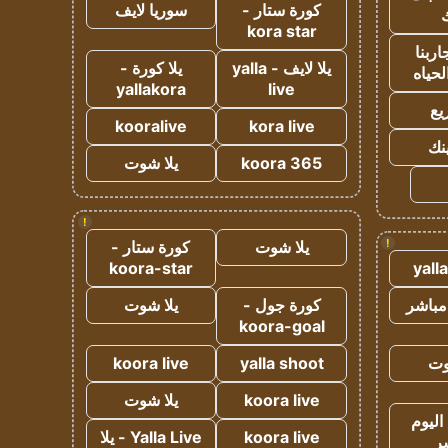
كورة ستار -
سوريا لايف
ك
kora star
ربنا
يلا لايف - yalla
يلا كورة -
لحياه
yallakora
live
يع
kooralive
kora live
ينك
koora 365
يلا شوت
!
!
يلا شوت
كورة ستار -
koora-star
yall
مباشر
كورة جول -
يلا شوت
koora-goal
وت
yalla shoot
koora live
koora live
يلا شوت
اليوم
koora live
Yalla Live - يلا
ر