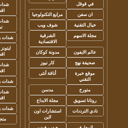
في قوقل
شدات
اق
ان سفن
مرابع التكنولوجيا
شدات
خيال التقنية
شوف ويب
تم
مجلة الاسهم
الشرقية
شدات بب
الاقتصادية
ايتونز
عالم الايفون
مدونة كوكان
اق
صحيفة نهج
كار نيوز
شدات
اق
موقع خبرة
أناقة أنثى
التقني
شدات بب
متورخ
مدسن
شدات
اق
روتانا تسويق
مجلة الابداع
شدات بب
نادي الترددات
استشارات اون
لاين
متجر 
المعارف
هيدب فيديو