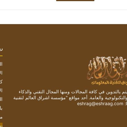
رو
ال
ال
كم
ال
 بالتدوين في كافة المجالات ومنها المجال التقني والذكاء
والتكنولوجية والعامة. أحد مواقع "مؤسسة اشراق العالم لتقنية
ال
:
eshrag@eshraag.com
با
مش
ن