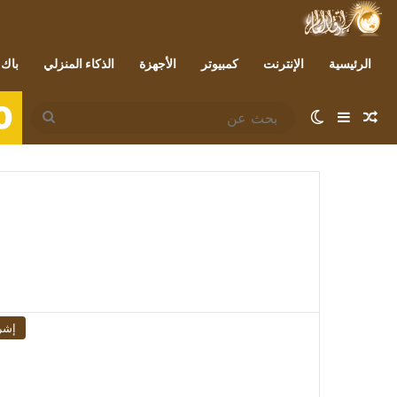
الرئيسية
الإنترنت
كمبيوتر
الأجهزة
الذكاء المنزلي
باك 
0
مقال عشوائي
إضافة عمود جانبي
الوضع المظلم
بحث
عن
إشر