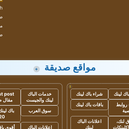
sh
صحيف
مؤ
ص
مواقع صديقة
+
!
اك لينك
شراء باك لينك
خدمات الباك
t post
لينك والجيست
مقال 
روابط
باقات باك لينك
ية
سوق العرب
باك لينك
20
 لنك،
اعلانات الباك
كلينكات
لينك
اعلانات الباك
أقوى باق