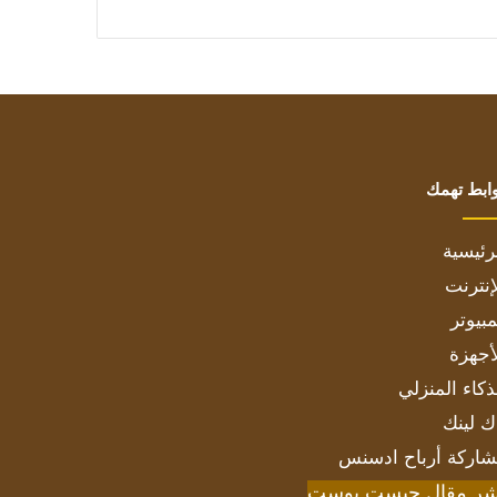
ابط تهمك
رئيسية
إنترنت
بيوتر
أجهزة
ذكاء المنزلي
ك لينك
اركة أرباح ادسنس
شر مقال جيست بوست