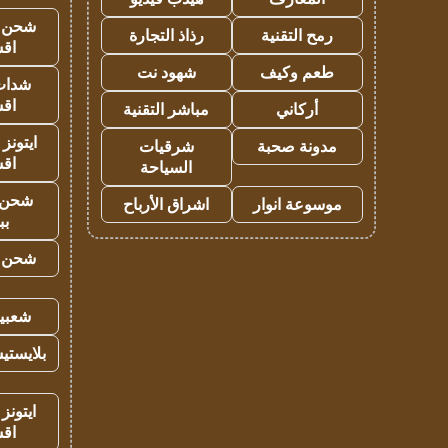
شحن يل
رمح التقنية
رذاذ التجارة
اق
طعم وكيف
شهود نت
شدات
اق
أركاني
مباشر التقنية
ايتونز
مدونة صحبة
شرقيات
اق
السياحة
شحن 
موسوعة انوار
اشراق الأرباح
بب
شحن يل
شعبية
بلايستي
ايتونز
اق