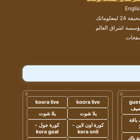
Engli
ة 24 لمعلوماتك
سسة اشراق العالم
فحات
!
!
koora live
koora live
gues
ضيف
يلا شوت
يلا شوت
 باقة
كورة اون لاين -
كورة جول -
kora goal
kora onli
ة باك