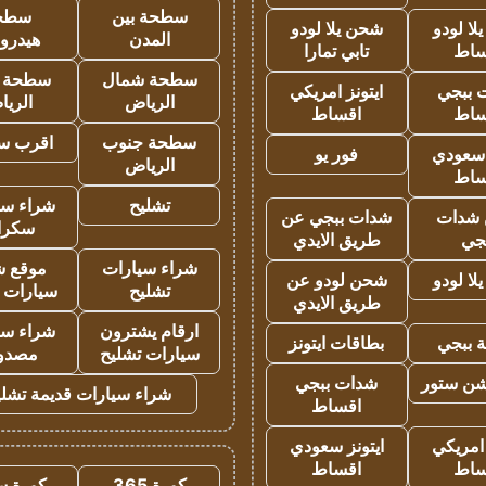
سطحة بين
سطح
ا لودو
شحن يلا لودو
المدن
هيدرو
ساط
تابي تمارا
سطحة شمال
سطحة 
 ببجي
ايتونز امريكي
الرياض
الري
ساط
اقساط
سطحة جنوب
اقرب س
 سعودي
فور يو
الرياض
ساط
تشليح
شراء سي
شدات
شدات ببجي عن
سكرا
جي
طريق الايدي
شراء سيارات
موقع ش
ا لودو
شحن لودو عن
تشليح
سيارات 
طريق الايدي
ارقام يشترون
شراء سي
 ببجي
بطاقات ايتونز
سيارات تشليح
مصدو
شن ستور
شدات ببجي
شراء سيارات قديمة تشلي
اقساط
 امريكي
ايتونز سعودي
ساط
اقساط
كورة 365
كورة س