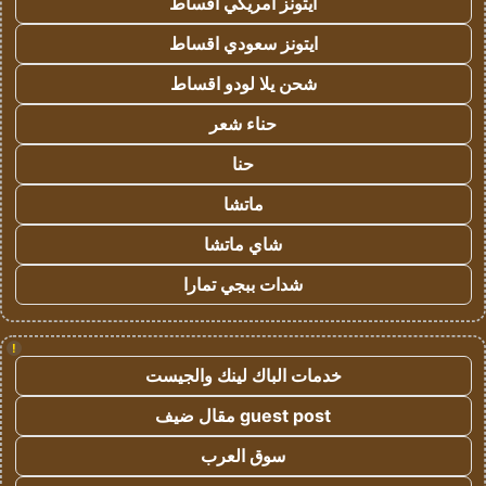
ايتونز امريكي اقساط
ايتونز سعودي اقساط
شحن يلا لودو اقساط
حناء شعر
حنا
ماتشا
شاي ماتشا
شدات ببجي تمارا
!
خدمات الباك لينك والجيست
guest post مقال ضيف
سوق العرب