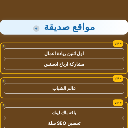
مواقع صديقة
+
!
اول اثنين ريادة اعمال
مشاركة ارباح ادسنس
!
عالم الشباب
!
باقة باك لينك
تحسين SEO سلة