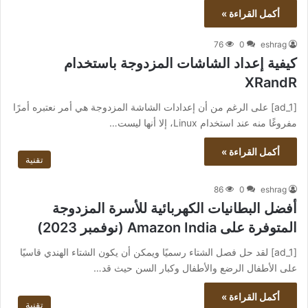
أكمل القراءة »
76
0
eshrag
كيفية إعداد الشاشات المزدوجة باستخدام
XRandR
[ad_1] على الرغم من أن إعدادات الشاشة المزدوجة هي أمر نعتبره أمرًا
مفروغًا منه عند استخدام Linux، إلا أنها ليست…
أكمل القراءة »
تقنية
86
0
eshrag
أفضل البطانيات الكهربائية للأسرة المزدوجة
المتوفرة على Amazon India (نوفمبر 2023)
[ad_1] لقد حل فصل الشتاء رسميًا ويمكن أن يكون الشتاء الهندي قاسيًا
على الأطفال الرضع والأطفال وكبار السن حيث قد…
أكمل القراءة »
تقنية