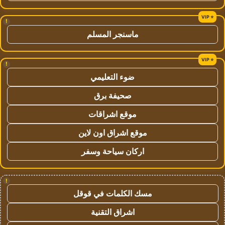
!
ماسنجر المسلم
!
ضوء التعليمي
صحيفة برق
موقع اشراقات
موقع اشراق اون لاين
اركان سياحة وسفر
!
مسك الكلمات في قوقل
اشراق التقنية