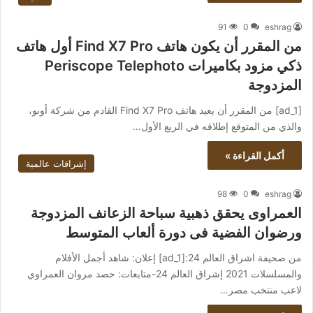
91
0
eshrag
من المقرر أن يكون هاتف Find X7 Pro أول هاتف
ذكي مزود بكاميرات Periscope Telephoto
المزدوجة
[ad_1] من المقرر أن يعيد هاتف Find X7 Pro القادم من شركة أوبو،
والذي من المتوقع إطلاقه في الربع الأول…
أكمل القراءة »
إشراقات عالمية
98
0
eshrag
العمراوى يحقق ذهبية سباحة الزعانف المزدوجة
ورضوان الفضية فى دورة ألعاب المتوسط
من صحيفة اشراق العالم 24:[ad_1] إعلان: شاهد أجمل الأفلام
والمسلسلات 2021 إشراق العالم 24-متابعات: حصد مروان العمراوي
لاعب منتخب مصر…