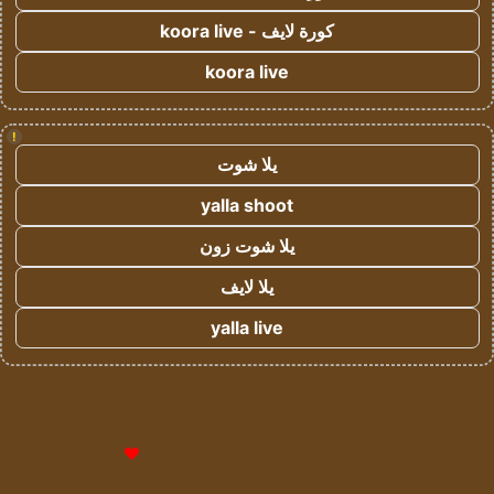
كورة لايف - koora live
koora live
!
يلا شوت
yalla shoot
يلا شوت زون
يلا لايف
yalla live
© حقوق النشر 2026، جميع الحقوق محفوظة لمؤسسة اشراق لتقنية
المعلومات- سجل تجاري رقم 1009094205 |
للإعلانات