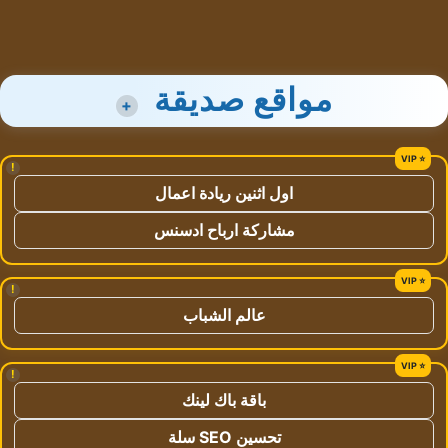
مواقع صديقة
+
!
اول اثنين ريادة اعمال
مشاركة ارباح ادسنس
!
عالم الشباب
!
باقة باك لينك
تحسين SEO سلة