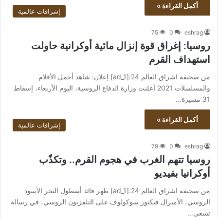
أكمل القراءة »
إشراقات عالمية
75
0
eshrag
روسيا: إغراق قوة إنزال مائية أوكرانية حاولت
استهداف القرم
من صحيفة اشراق العالم 24:[ad_1] إعلان: شاهد أجمل الأفلام
والمسلسلات 2021 أعلنت وزارة الدفاع الروسية، اليوم الأربعاء، إسقاط
31 مسيرة…
أكمل القراءة »
إشراقات عالمية
79
0
eshrag
روسيا تتهم الغرب في هجوم القرم.. وتكذّب
أوكرانيا بفيديو
من صحيفة اشراق العالم 24:[ad_1] ظهر قائد أسطول البحر الأسود
الروسي، الأميرال فيكتور سوكولوف على التلفزيون الروسي، في رسالة
تسعى…