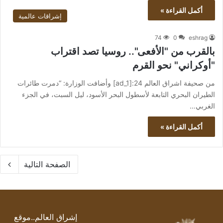
أكمل القراءة »
إشراقات عالمية
74
0
eshrag
بالقرب من "الأفعى".. روسيا تصد اقتراب
"أوكراني" نحو القرم
من صحيفة اشراق العالم 24:[ad_1] وأضافت الوزارة: “دمرت طائرات
الطيران البحري التابعة لأسطول البحر الأسود، ليل السبت، في الجزء
الغربي…
أكمل القراءة »
الصفحة التالية
إشراق العالم..موقع