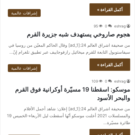
أكمل القراءة »
إشراقات عالمية
95
0
eshrag
هجوم صاروخي يستهدف شبه جزيرة القرم
من صحيفة اشراق العالم 24:[ad_1] وقال الحاكم المعيّن من روسيا في
سيفاستوبول التابعة للقرم ميخائيل رازفوجاييف عبر تطبيق تلغرام إنّ…
أكمل القراءة »
إشراقات عالمية
109
0
eshrag
موسكو: اسقطنا 19 مسيّرة أوكرانية فوق القرم
والبحر الأسود
من صحيفة اشراق العالم 24:[ad_1] إعلان: شاهد أجمل الأفلام
والمسلسلات 2021 أعلنت موسكو أنّها أسقطت ليل الأربعاء-الخميس 19
طائرة مسيّرة…