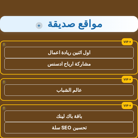
مواقع صديقة
+
!
اول اثنين ريادة اعمال
مشاركة ارباح ادسنس
!
عالم الشباب
!
باقة باك لينك
تحسين SEO سلة