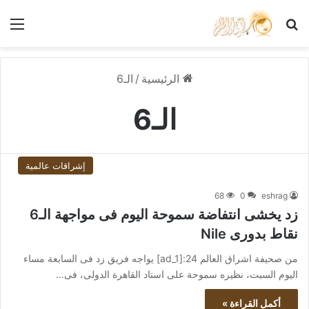
بحث عن
الق
الرئيسية
/
الـ6
الـ6
إشراقات عالمية
68
0
eshrag
زد يخشى انتفاضة سموحة اليوم فى مواجهة الـ6
نقاط بدورى Nile
من صحيفة اشراق العالم 24:[ad_1] يواجه فريق زد فى السابعة مساء
اليوم السبت، نظيره سموحة على استاد القاهرة الدولى، فى…
أكمل القراءة »