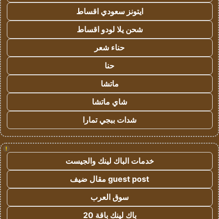
ايتونز سعودي اقساط
شحن يلا لودو اقساط
حناء شعر
حنا
ماتشا
شاي ماتشا
شدات ببجي تمارا
!
خدمات الباك لينك والجيست
guest post مقال ضيف
سوق العرب
باك لينك باقة 20