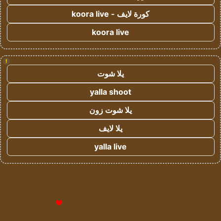
كورة لايف - koora live
koora live
!
يلا شوت
yalla shoot
يلا شوت زون
يلا لايف
yalla live
© حقوق النشر 2026، جميع الحقوق محفوظة لمؤسسة اشراق لتقنية
المعلومات- سجل تجاري رقم 1009094205 |
للإعلانات