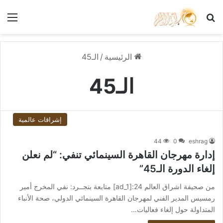
بحث عن
الق
الرئيسية
/
الـ45
الـ45
إشراقات عالمية
44
0
eshrag
إدارة مهرجان القاهرة السينمائي تنفي: “لم نعلن
إلغاء الدورة الـ45”
من صحيفة اشراق العالم 24:[ad_1] متابعة بتجــرد: نفي المخرج أمير
رمسيس المدير الفني لمهرجان القاهرة السينمائي الدولي، صحة الأنباء
المتداولة حول إلغاء فعاليات…