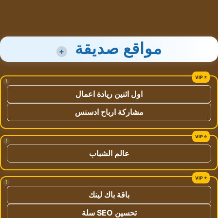
مواقع صديقة
+
!
اول اثنين ريادة اعمال
مشاركة ارباح ادسنس
!
عالم الشباب
!
باقة باك لينك
تحسين SEO سلة