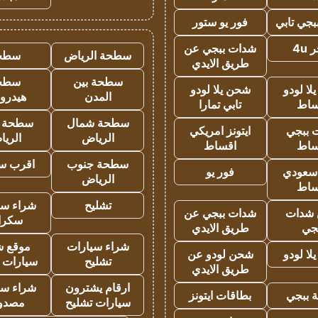
جي تابي
فور يو ستور
4u
شدات ببجي عن
سطحة الرياض
سطح
طريق الايدي
سطحة بين
سطح
ا لودو
شحن يلا لودو
المدن
هيدرو
ساط
تابي تمارا
سطحة شمال
سطحة 
 ببجي
ايتونز امريكي
الرياض
الري
ساط
اقساط
سطحة جنوب
اقرب س
 سعودي
فور يو
الرياض
ساط
تشليح
شراء سي
شدات
شدات ببجي عن
سكرا
جي
طريق الايدي
شراء سيارات
موقع ش
ا لودو
شحن لودو عن
تشليح
سيارات 
طريق الايدي
ارقام يشترون
شراء سي
 ببجي
بطاقات ايتونز
سيارات تشليح
مصدو