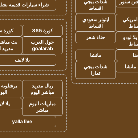
شن ستور
شدات ببجي
شراء سيارات قديمة تشلي
اقساط
 امريكي
ايتونز سعودي
ساط
اقساط
كورة 365
كورة س
ا لودو
حناء شعر
جول العرب
بث مباشر
ساط
goalarab
مدريد ا
نا
ماتشا
يلا لايف
ماتشا
شدات ببجي
تمارا
ريال مدريد
برشلونة 
مباشر اليوم
اليو
مباريات اليوم
يلا لا
مباشر
yalla live