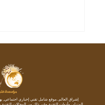
إشراق العالم..موقع شامل تقني إخباري اجتماعي, يهتم
المنزلي وأدوات التقنية وغير ذلك من المجالات التقنية 