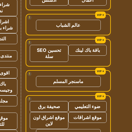
شراء 
نص
!
اشراق
عالم الشباب
شراء با
الت
!
باقة باك لينك
تحسين SEO
منتدى 
سلة
اقوى 
!
ماسنجر المسلم
باك 
وجيست
!
مجلة 
ضوء التعليمي
صحيفة برق
موقع اشراقات
موقع اشراق اون
موقع
لاين
للت