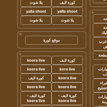
كورة لايف
يلا شوت
yalla shoot
yalla shoot
!
ه
يلا شوت
يلا شوت
ة
ليك
!
موقع كورة
غرب
اض
!
طحة
كورة لايف
koora live
ارات
kora live
koora live
ب
koora live
كورة لايف
راء
koora live
koora live
تشليح
كورة لايف -
كورة لايف -
ارات
koora live
koora live
مة