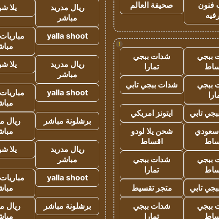
 فنون
صحيفة العالم
ريال مدريد
يلا ش
فيه
مباشر
yalla shoot
مباريات 
!
مباش
 ببجي
شدات ببجي
ريال مدريد
يلا ش
ساط
تمارا
مباشر
 ببجي
شدات ببجي تابي
yalla shoot
مباريات 
ارا
مباش
جي تابي
ايتونز امريكي
برشلونة مباشر
ريال م
 سعودي
شحن يلا لودو
مباش
ساط
اقساط
ريال مدريد
يلا ش
 ببجي
شدات ببجي
مباشر
ساط
تمارا
yalla shoot
مباريات 
جي تابي
متجر تقسيط
مباش
 ببجي
شدات ببجي
برشلونة مباشر
ريال م
ساط
تمارا
مباش