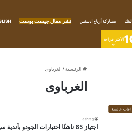
نشر مقال جيست بوست
لينك
مشاركة أرباح ادسنس
GLISH
1
الأكثر قراءة
الرئيسية
/
الغرباوى
الغرباوى
اقات عالمية
eshrag
اجتياز 65 ناشئًا اختبارات الجودو بأندية سيتي كلوب بإشراف باسل الغرباوى