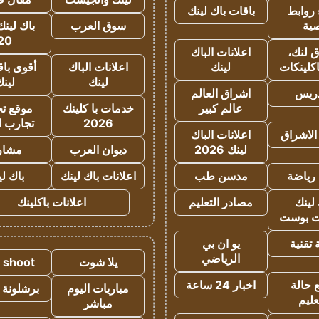
روابط
باقات باك لينك
ية
سوق العرب
باك لينك
20
 لنك،
اعلانات الباك
كلينكات
لينك
اعلانات الباك
أقوى باق
لينك
لين
دريس
اشراق العالم
عالم كبير
خدمات با كلينك
موقع تجا
2026
تجارب ا
الاشراق
اعلانات الباك
لينك 2026
ديوان العرب
مشار
رياضة
مدسن طب
اعلانات باك لينك
باك ل
لينك
مصادر التعليم
اعلانات باكلينك
 بوست
تقنية
يو ان بي
الرياضي
يلا شوت
a shoot
 حالة
اخبار 24 ساعة
مباريات اليوم
برشلونة 
عليم
مباشر