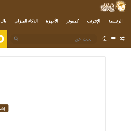
الرئيسية
الإنترنت
كمبيوتر
الأجهزة
الذكاء المنزلي
باك 
0
مقال عشوائي
إضافة عمود جانبي
الوضع المظلم
بحث
عن
إشر