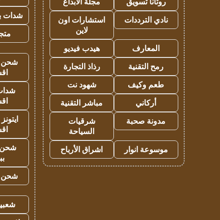
روتانا تسويق
مجلة الابداع
شدات بب
نادي الترددات
استشارات اون
لاين
متجر 
المعارف
هيدب فيديو
شحن يل
رمح التقنية
رذاذ التجارة
اق
طعم وكيف
شهود نت
شدات
اق
أركاني
مباشر التقنية
ايتونز
مدونة صحبة
شرقيات
اق
السياحة
شحن 
موسوعة انوار
اشراق الأرباح
بب
شحن يل
شعبية