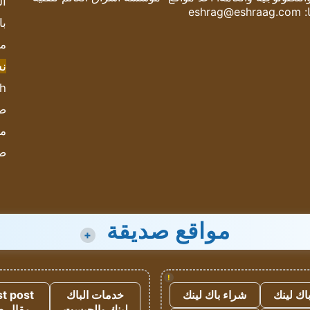
ال
:
eshrag@eshraag.com
با
مش
ن
sh
صحيف
مؤ
ص
مواقع صديقة
+
!
اك لينك
شراء باك لينك
خدمات الباك
t post
لينك والجيست
مقال 