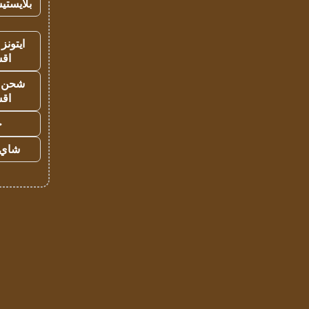
بلايستي
ايتونز
اق
شحن يل
اق
ح
شاي 