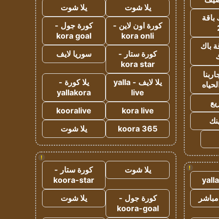
يلا شوت
يلا شوت
 باقة
كورة اون لاين -
كورة جول -
kora goal
kora onli
ة باك
كورة ستار -
سوريا لايف
ك
kora star
ربنا
يلا لايف - yalla
يلا كورة -
لحياه
yallakora
live
يع
kooralive
kora live
ينك
koora 365
يلا شوت
!
!
يلا شوت
كورة ستار -
koora-star
yall
مباشر
كورة جول -
يلا شوت
koora-goal