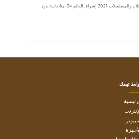
من صحيفة اشراق العالم 24:[ad_1] إعلان: شاهد أجمل الأفلام والمسلسلات 2021 إشراق العالم 24-متابعات: نجح
ابط تهمك
رئيسية
إنترنت
بيوتر
أجهزة