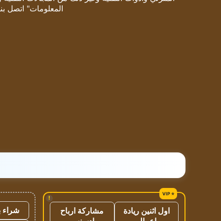
المعلومات" اتصل بنا
!
شراء ب
اول اثنين ريادة
مشاركة ارباح
اعمال
ادسنس