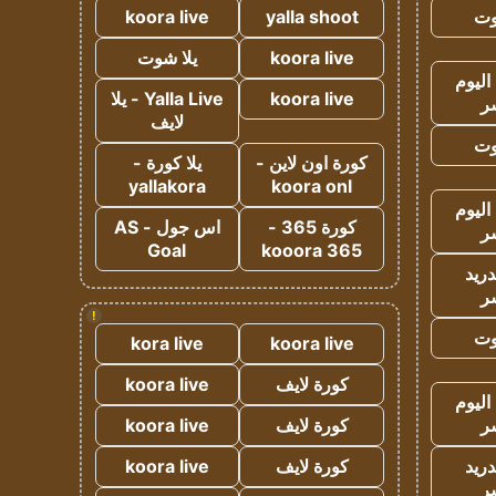
وت
yalla shoot
koora live
koora live
يلا شوت
اليوم
koora live
Yalla Live - يلا
ر
لايف
وت
كورة اون لاين -
يلا كورة -
yallakora
koora onl
اليوم
كورة 365 -
اس جول - AS
ر
Goal
kooora 365
دريد
ر
!
وت
kora live
koora live
كورة لايف
koora live
اليوم
ر
كورة لايف
koora live
دريد
كورة لايف
koora live
ر