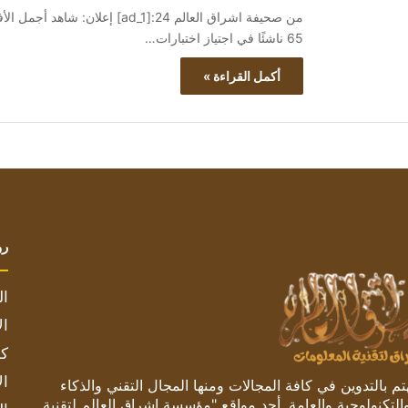
65 ناشئًا في اجتياز اختبارات…
أكمل القراءة »
رو
ال
ال
كم
ال
 بالتدوين في كافة المجالات ومنها المجال التقني والذكاء
والتكنولوجية والعامة. أحد مواقع "مؤسسة اشراق العالم لتقنية