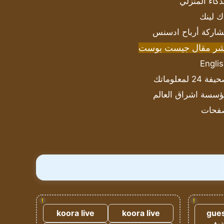
ذكاء المنزلي
ك لينك
اركة أرباح ادسنس
شر مقال جيست بوست
Engli
ة 24 لمعلوماتك
سسة اشراق العالم
فحات
!
!
koora live
koora live
gues
ضيف