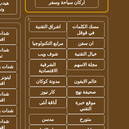
اركان سياحة وسفر
هيدب
وتر
!
مسك الكلمات
اشراق التقنية
في قوقل
شدات
اق
ان سفن
مرابع التكنولوجيا
شدات
خيال التقنية
شوف ويب
تم
مجلة الاسهم
الشرقية
شدات بب
الاقتصادية
ايتونز
عالم الايفون
مدونة كوكان
اق
صحيفة نهج
كار نيوز
شدات
اق
موقع خبرة
أناقة أنثى
التقني
شدات بب
متورخ
مدسن
شدات
اق