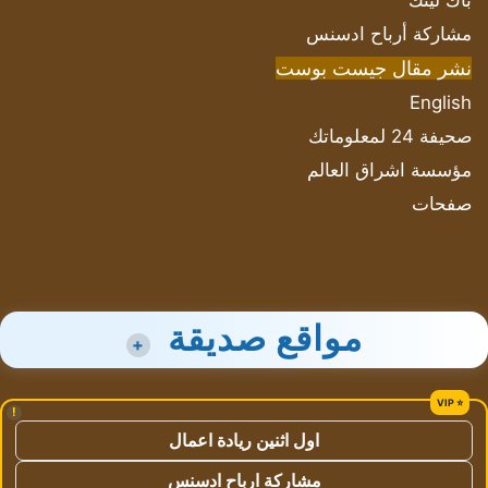
باك لينك
مشاركة أرباح ادسنس
نشر مقال جيست بوست
English
صحيفة 24 لمعلوماتك
مؤسسة اشراق العالم
صفحات
مواقع صديقة
+
!
اول اثنين ريادة اعمال
مشاركة ارباح ادسنس