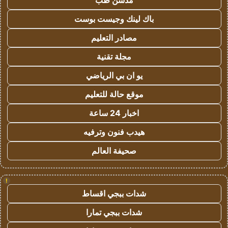
مدسن طب
باك لينك وجيست بوست
مصادر التعليم
مجلة تقنية
يو ان بي الرياضي
موقع حالة للتعليم
اخبار 24 ساعة
هيدب فنون وترفيه
صحيفة العالم
!
شدات ببجي اقساط
شدات ببجي تمارا