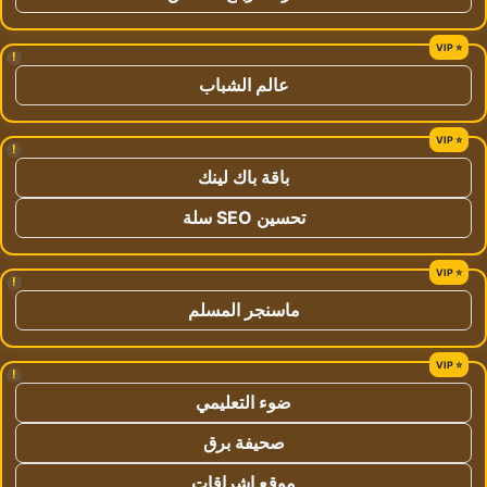
!
عالم الشباب
!
باقة باك لينك
تحسين SEO سلة
!
ماسنجر المسلم
!
ضوء التعليمي
صحيفة برق
موقع اشراقات