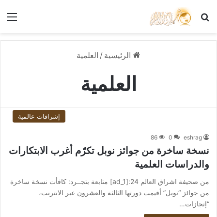
بحث عن
الق
الرئيسية
/
العلمية
العلمية
إشراقات عالمية
86
0
eshrag
نسخة ساخرة من جوائز نوبل تكرّم أغرب الابتكارات
والدراسات العلمية
من صحيفة اشراق العالم 24:[ad_1] متابعة بتجــرد: كافأت نسخة ساخرة
من جوائز “نوبل” أقيمت دورتها الثالثة والعشرون عبر الانترنت،
“إنجازات…