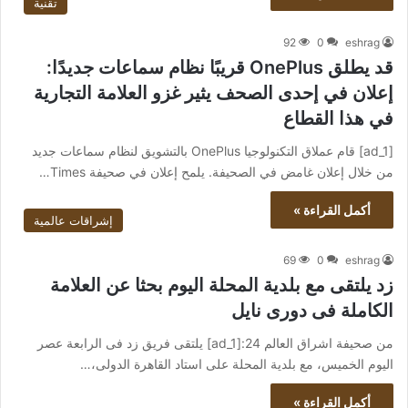
تقنية
92
0
eshrag
قد يطلق OnePlus قريبًا نظام سماعات جديدًا:
إعلان في إحدى الصحف يثير غزو العلامة التجارية
في هذا القطاع
[ad_1] قام عملاق التكنولوجيا OnePlus بالتشويق لنظام سماعات جديد
من خلال إعلان غامض في الصحيفة. يلمح إعلان في صحيفة Times…
أكمل القراءة »
إشراقات عالمية
69
0
eshrag
زد يلتقى مع بلدية المحلة اليوم بحثا عن العلامة
الكاملة فى دورى نايل
من صحيفة اشراق العالم 24:[ad_1] يلتقى فريق زد فى الرابعة عصر
اليوم الخميس، مع بلدية المحلة على استاد القاهرة الدولى،…
أكمل القراءة »