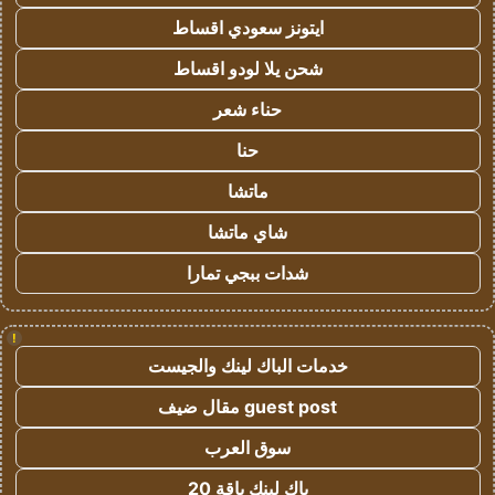
ايتونز سعودي اقساط
شحن يلا لودو اقساط
حناء شعر
حنا
ماتشا
شاي ماتشا
شدات ببجي تمارا
!
خدمات الباك لينك والجيست
guest post مقال ضيف
سوق العرب
باك لينك باقة 20