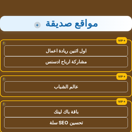
مواقع صديقة
+
!
اول اثنين ريادة اعمال
مشاركة ارباح ادسنس
!
عالم الشباب
!
باقة باك لينك
تحسين SEO سلة