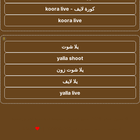
كورة لايف - koora live
koora live
!
يلا شوت
yalla shoot
يلا شوت زون
يلا لايف
yalla live
© حقوق النشر 2026، جميع الحقوق محفوظة لمؤسسة اشراق لتقنية
المعلومات- سجل تجاري رقم 1009094205 |
للإعلانات