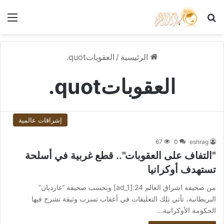
بحث عن
الق
الرئيسية
/
العقوباتquot.
العقوباتquot.
إشراقات عالمية
67
0
eshrag
"التفاف على العقوبات".. قطع غربية في أسلحة
تستهدف أوكرانيا
من صحيفة اشراق العالم 24:[ad_1] وبحسب صحيفة “غارديان”
البريطانية، تأتي تلك التعليقات في أعقاب تسرب وثيقة تشرح فيها
الحكومة الأوكرانية…