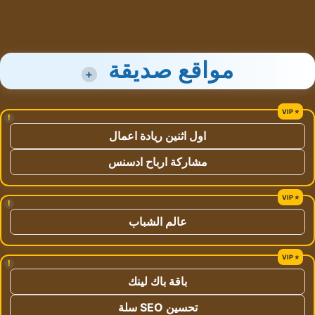
مواقع صديقة
+
!
اول اثنين ريادة اعمال
مشاركة ارباح ادسنس
!
عالم الشباب
!
باقة باك لينك
تحسين SEO سلة