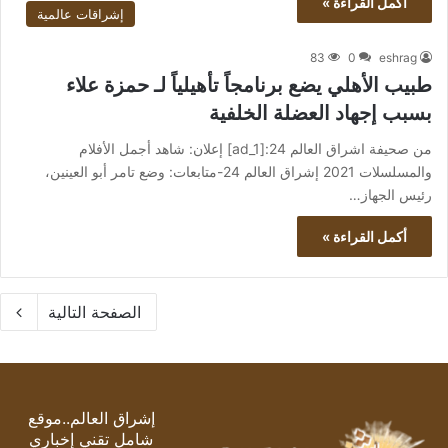
أكمل القراءة »
إشراقات عالمية
83
0
eshrag
طبيب الأهلي يضع برنامجاً تأهيلياً لـ حمزة علاء
بسبب إجهاد العضلة الخلفية
من صحيفة اشراق العالم 24:[ad_1] إعلان: شاهد أجمل الأفلام
والمسلسلات 2021 إشراق العالم 24-متابعات: وضع تامر أبو العينين،
رئيس الجهاز…
أكمل القراءة »
الصفحة التالية
إشراق العالم..موقع
شامل تقني إخباري