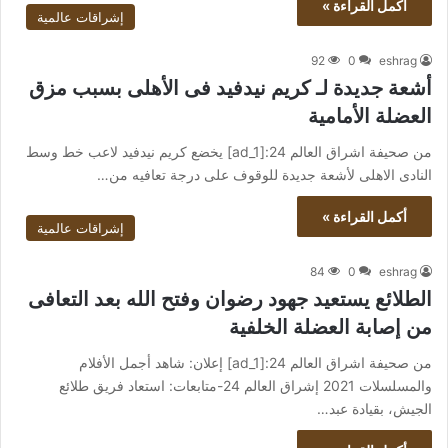
أكمل القراءة »
إشراقات عالمية
92
0
eshrag
أشعة جديدة لـ كريم نيدفيد فى الأهلى بسبب مزق
العضلة الأمامية
من صحيفة اشراق العالم 24:[ad_1] يخضع كريم نيدفيد لاعب خط وسط
النادى الاهلى لأشعة جديدة للوقوف على درجة تعافيه من…
أكمل القراءة »
إشراقات عالمية
84
0
eshrag
الطلائع يستعيد جهود رضوان وفتح الله بعد التعافى
من إصابة العضلة الخلفية
من صحيفة اشراق العالم 24:[ad_1] إعلان: شاهد أجمل الأفلام
والمسلسلات 2021 إشراق العالم 24-متابعات: استعاد فريق طلائع
الجيش، بقيادة عبد…