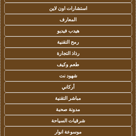
استشارات اون لاين
المعارف
هيدب فيديو
رمح التقنية
رذاذ التجارة
طعم وكيف
شهود نت
أركاني
مباشر التقنية
مدونة صحبة
شرقيات السياحة
موسوعة انوار