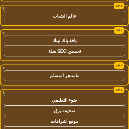
!
عالم الشباب
!
باقة باك لينك
تحسين SEO سلة
!
ماسنجر المسلم
!
ضوء التعليمي
صحيفة برق
موقع اشراقات