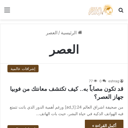
بحث عن
الق
الرئيسية
/
العصر
العصر
إشراقات عالمية
77
0
eshrag
قد تكون مصاباً به.. كيف تكتشف معانتك من فوبيا
جهاز العصر؟
من صحيفة اشراق العالم 24:[ad_1] ورغم أهمية الدور الذي باتت تتمتع
فيه الهواتف الذكية في حياة البشر، حيث بات الهاتف…
أكمل القراءة »