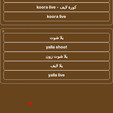
كورة لايف - koora live
koora live
!
يلا شوت
yalla shoot
يلا شوت زون
يلا لايف
yalla live
© حقوق النشر 2026، جميع الحقوق محفوظة لمؤسسة اشراق لتقنية
المعلومات- سجل تجاري رقم 1009094205 |
للإعلانات