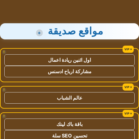
مواقع صديقة
+
!
اول اثنين ريادة اعمال
مشاركة ارباح ادسنس
!
عالم الشباب
!
باقة باك لينك
تحسين SEO سلة