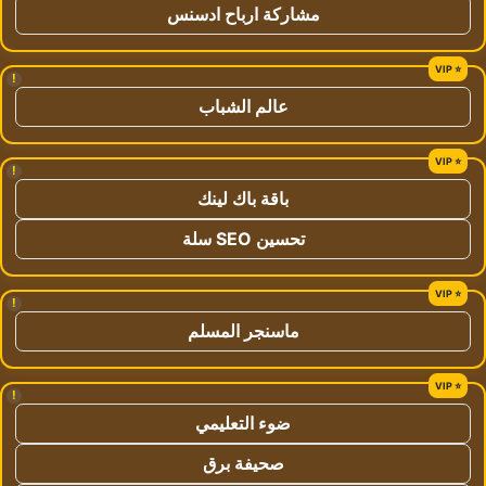
مشاركة ارباح ادسنس
!
عالم الشباب
!
باقة باك لينك
تحسين SEO سلة
!
ماسنجر المسلم
!
ضوء التعليمي
صحيفة برق