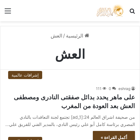
بحث عن
الق
الرئيسية
/
العش
العش
إشراقات عالمية
111
0
eshrag
على ماهر يحدد بدائل صفقتى النادرى ومصطفى
العش بعد العودة من المغرب
من صحيفة اشراق العالم 24:[ad_1] تجتمع لجنة التعاقدات بالنادي
المصري برئاسة كامل أبو علي رئيس النادي، بالمدير الفني للفريق علي…
أكمل القراءة »