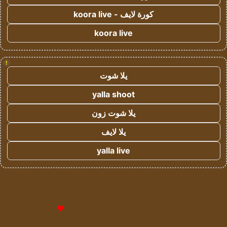
كورة لايف - koora live
koora live
!
يلا شوت
yalla shoot
يلا شوت زون
يلا لايف
yalla live
© حقوق النشر 2026، جميع الحقوق محفوظة لمؤسسة اشراق لتقنية
المعلومات- سجل تجاري رقم 1009094205 |
للإعلانات