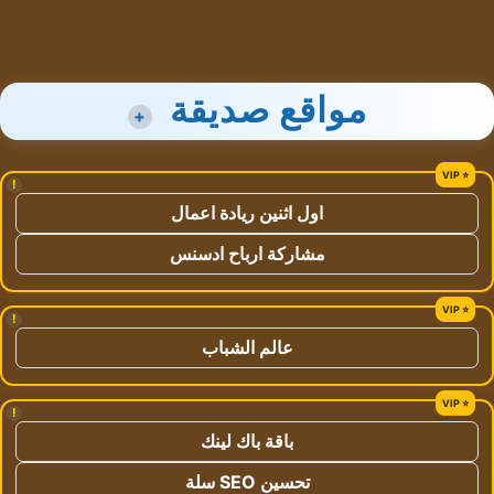
مواقع صديقة
+
!
اول اثنين ريادة اعمال
مشاركة ارباح ادسنس
!
عالم الشباب
!
باقة باك لينك
تحسين SEO سلة