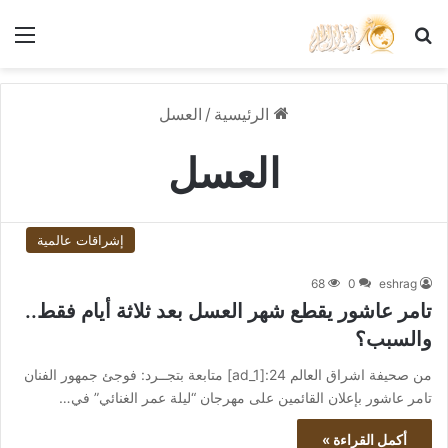
بحث عن
الق
الرئيسية
/
العسل
العسل
إشراقات عالمية
68
0
eshrag
تامر عاشور يقطع شهر العسل بعد ثلاثة أيام فقط..
والسبب؟
من صحيفة اشراق العالم 24:[ad_1] متابعة بتجــرد: فوجئ جمهور الفنان
تامر عاشور بإعلان القائمين على مهرجان “ليلة عمر الغنائي” في…
أكمل القراءة »