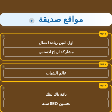
مواقع صديقة
+
!
اول اثنين ريادة اعمال
مشاركة ارباح ادسنس
!
عالم الشباب
!
باقة باك لينك
تحسين SEO سلة