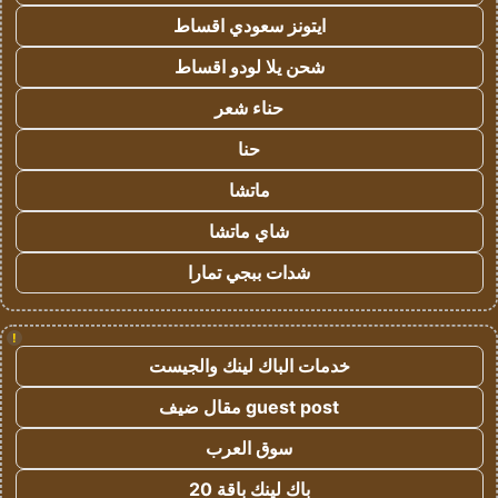
ايتونز سعودي اقساط
شحن يلا لودو اقساط
حناء شعر
حنا
ماتشا
شاي ماتشا
شدات ببجي تمارا
!
خدمات الباك لينك والجيست
guest post مقال ضيف
سوق العرب
باك لينك باقة 20