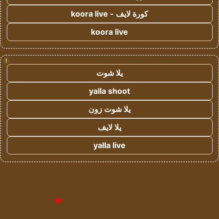
كورة لايف - koora live
koora live
!
يلا شوت
yalla shoot
يلا شوت زون
يلا لايف
yalla live
© حقوق النشر 2026، جميع الحقوق محفوظة لمؤسسة اشراق لتقنية
المعلومات- سجل تجاري رقم 1009094205 |
للإعلانات