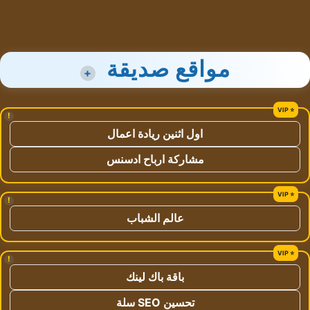
مواقع صديقة
+
!
اول اثنين ريادة اعمال
مشاركة ارباح ادسنس
!
عالم الشباب
!
باقة باك لينك
تحسين SEO سلة