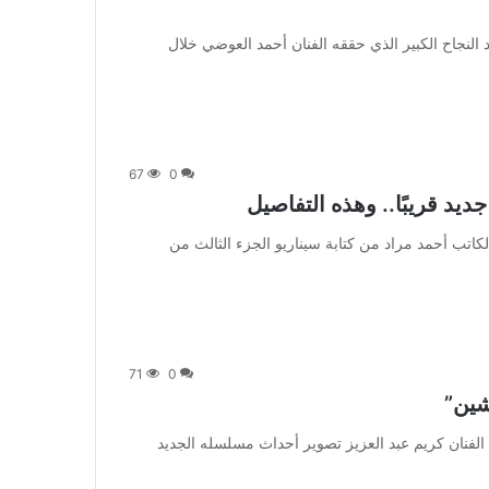
قلنا لكم – بتجــرد: بعد النجاح الكبير الذي حققه الفنان أحمد العوضي خلال
67
0
تابعة بتجــرد: انتهى الكاتب أحمد مراد من كتابة سيناريو الجزء الثالث من
71
0
شين”
متابعة بتجــرد: يواصل الفنان كريم عبد العزيز تصوير أحداث مسلسله الجديد