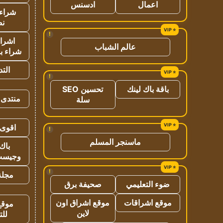
اعمال
ادسنس
شراء 
نص
!
اشراق
عالم الشباب
شراء با
الت
!
باقة باك لينك
تحسين SEO
منتدى 
سلة
اقوى 
!
ماسنجر المسلم
باك 
وجيست
!
مجلة 
ضوء التعليمي
صحيفة برق
موقع اشراقات
موقع اشراق اون
موقع
لاين
للت