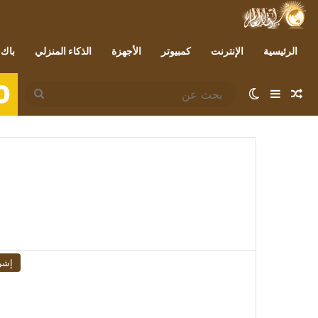
الرئيسية
الإنترنت
كمبيوتر
الأجهزة
الذكاء المنزلي
باك 
0
مقال عشوائي
إضافة عمود جانبي
الوضع المظلم
بحث
عن
إشر