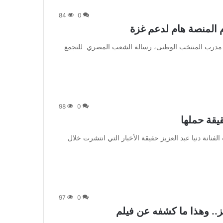
84
0
م المنصة هام لدعم غزة
] وجه أيمن عبد العزيز، مدرب المنتخب الوطنى، رسالة الشعب المصري للتجمع
98
0
قيقة حملها
متابعة بتجــرد: كشفت الفنانة دنيا عبد العزيز حقيقة الأخبار التي انتشرت خلال
97
0
.. وهذا ما كشفه عن فيلم