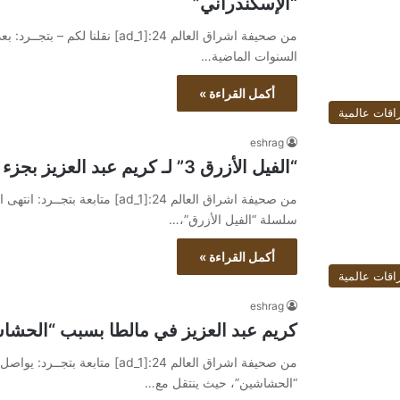
“الإسكندراني”
من صحيفة اشراق العالم 24:[ad_1] ن
السنوات الماضية…
أكمل القراءة »
اقات عالمية
eshrag
“الفيل الأزرق 3” لـ كريم عبد العزيز بجزء جديد قريبًا.. وهذه التفاصيل
من صحيفة اشراق العالم 24:[ad_1] م
سلسلة “الفيل الأزرق”،…
أكمل القراءة »
اقات عالمية
eshrag
كريم عبد العزيز في مالطا بسبب “الحشا
من صحيفة اشراق العالم 24:[ad_1] 
“الحشاشين”، حيث ينتقل مع…