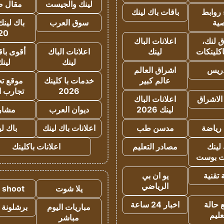
لينك والجيست
مقال 
روابط
باقات باك لينك
ية
سوق العرب
باك لينك
20
 لنك،
اعلانات الباك
كلينكات
لينك
اعلانات الباك
أقوى باق
لينك
لين
دريس
اشراق العالم
عالم كبير
خدمات با كلينك
موقع تجا
2026
تجارب ا
الاشراق
اعلانات الباك
لينك 2026
ديوان العرب
مشار
رياضة
مدسن طب
اعلانات باك لينك
باك ل
لينك
مصادر التعليم
اعلانات باكلينك
 بوست
تقنية
يو ان بي
الرياضي
يلا شوت
a shoot
 حالة
اخبار 24 ساعة
مباريات اليوم
برشلونة 
عليم
مباشر