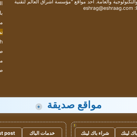
والتكنولوجية والعامة. أحد مواقع "مؤسسة اشراق العالم لتقنية
ال
:
eshrag@eshraag.com
با
مش
ن
sh
صحيف
مؤ
ص
مواقع صديقة
+
!
اك لينك
شراء باك لينك
خدمات الباك
t post