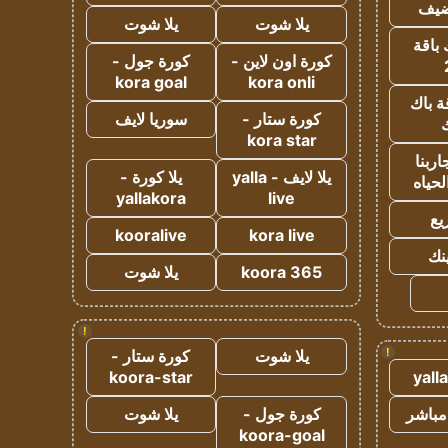
ضيف
يلا شوت
يلا شوت
 باقة
كورة اون لاين -
كورة جول -
kora goal
kora onli
ة باك
كورة ستار -
سوريا لايف
ك
kora star
ربنا
يلا لايف - yalla
يلا كورة -
لحياه
yallakora
live
يع
kooralive
kora live
ينك
koora 365
يلا شوت
!
!
يلا شوت
كورة ستار -
koora-star
yall
مباشر
كورة جول -
يلا شوت
koora-goal