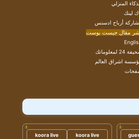
ذكاء المنزلي
ك لينك
اركة أرباح ادسنس
شر مقال جيست بوست
Engli
ة 24 لمعلوماتك
سسة اشراق العالم
فحات
!
!
koora live
koora live
gues