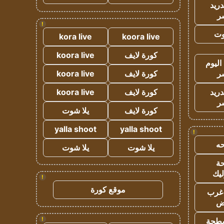
دريد
ر
!
وت
kora live
koora live
كورة لايف
koora live
اليوم
ر
كورة لايف
koora live
دريد
كورة لايف
koora live
ر
كورة لايف
يلا شوت
yalla shoot
yalla shoot
!
ه
يلا شوت
يلا شوت
ة
ليك
!
موقع كورة
غرب
اض
!
طحة