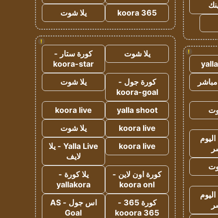
ينك
koora 365
يلا شوت
!
!
يلا شوت
كورة ستار -
koora-star
yall
مباشر
كورة جول -
يلا شوت
koora-goal
وت
yalla shoot
koora live
koora live
يلا شوت
اليوم
koora live
Yalla Live - يلا
ر
لايف
وت
كورة اون لاين -
يلا كورة -
yallakora
koora onl
اليوم
كورة 365 -
اس جول - AS
ر
Goal
kooora 365