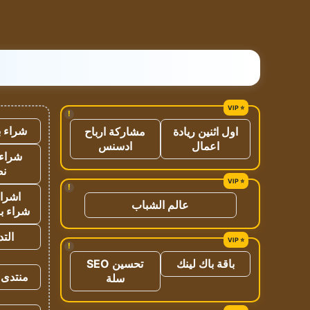
!
شراء ب
اول اثنين ريادة
مشاركة ارباح
اعمال
ادسنس
شراء 
نص
!
اشراق
عالم الشباب
شراء با
الت
!
باقة باك لينك
تحسين SEO
منتدى 
سلة