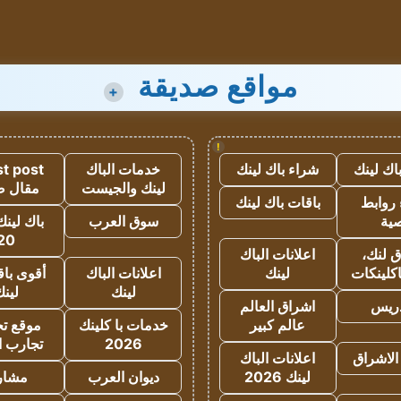
مواقع صديقة
+
!
اك لينك
شراء باك لينك
خدمات الباك
t post
لينك والجيست
مقال 
روابط
باقات باك لينك
ية
سوق العرب
باك لينك
20
 لنك،
اعلانات الباك
كلينكات
لينك
اعلانات الباك
أقوى باق
لينك
لين
دريس
اشراق العالم
عالم كبير
خدمات با كلينك
موقع تجا
2026
تجارب ا
الاشراق
اعلانات الباك
لينك 2026
ديوان العرب
مشار