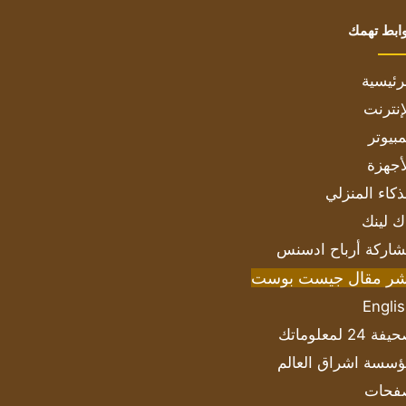
ابط تهمك
رئيسية
إنترنت
بيوتر
أجهزة
ذكاء المنزلي
ك لينك
اركة أرباح ادسنس
شر مقال جيست بوست
Engli
ة 24 لمعلوماتك
سسة اشراق العالم
فحات