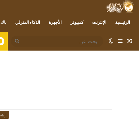
الرئيسية
الإنترنت
كمبيوتر
الأجهزة
الذكاء المنزلي
باك 
0
مقال عشوائي
إضافة عمود جانبي
الوضع المظلم
بحث
عن
إشر