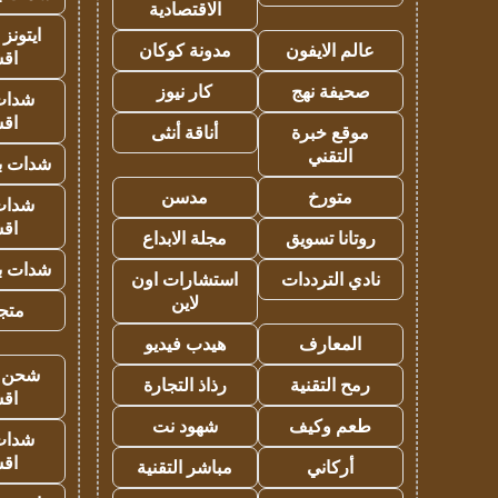
الاقتصادية
ايتونز
عالم الايفون
مدونة كوكان
اق
صحيفة نهج
كار نيوز
شدات
اق
موقع خبرة
أناقة أنثى
التقني
شدات بب
متورخ
مدسن
شدات
اق
روتانا تسويق
مجلة الابداع
شدات بب
نادي الترددات
استشارات اون
لاين
متجر 
المعارف
هيدب فيديو
شحن يل
رمح التقنية
رذاذ التجارة
اق
طعم وكيف
شهود نت
شدات
اق
أركاني
مباشر التقنية