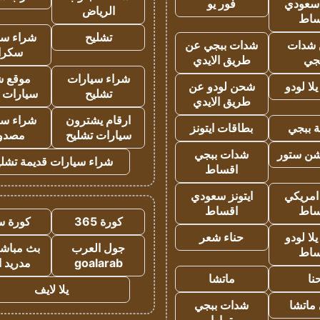
 سعودي
فور يو
الرياض
ساط
تشليح
شراء سي
شدات
شدات ببجي عن
سكرا
جي
طريق الايدي
شراء سيارات
موقع ش
ا لودو
شحن لودو عن
تشليح
سيارات 
طريق الايدي
ارقام يشترون
شراء سي
 ببجي
بطاقات ايتونز
سيارات تشليح
مصدو
شن ستور
شدات ببجي
شراء سيارات قديمة تشلي
اقساط
 امريكي
ايتونز سعودي
ساط
اقساط
كورة 365
كورة س
ا لودو
حناء شعر
جول العرب
بث مباشر
ساط
goalarab
مدريد ا
نا
ماتشا
يلا لايف
ماتشا
شدات ببجي