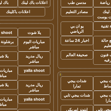
رياضة
مدسن طب
اعلانات باك لينك
باك ل
لينك
مصادر التعليم
اعلانات باكلينك
 بوست
تقنية
يو ان بي
الرياضي
يلا شوت
a shoot
 حالة
اخبار 24 ساعة
مباريات اليوم
برشلونة 
عليم
مباشر
 فنون
صحيفة العالم
ريال مدريد
يلا ش
فيه
مباشر
yalla shoot
مباريات 
!
مباش
 ببجي
شدات ببجي
ريال مدريد
يلا ش
ساط
تمارا
مباشر
 ببجي
شدات ببجي تابي
yalla shoot
مباريات 
ارا
مباش
جي تابي
ايتونز امريكي