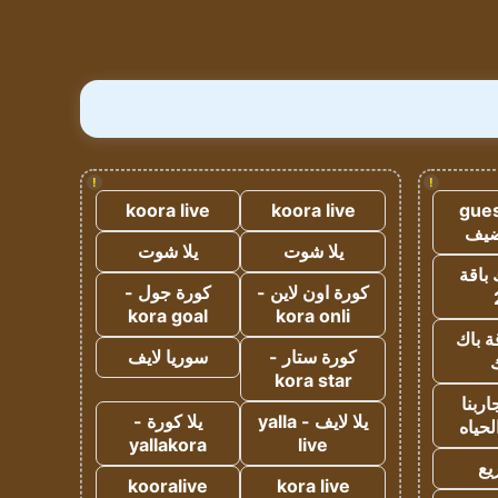
!
!
koora live
koora live
gues
ضيف
يلا شوت
يلا شوت
 باقة
كورة اون لاين -
كورة جول -
kora goal
kora onli
ة باك
كورة ستار -
سوريا لايف
ك
kora star
ربنا
يلا لايف - yalla
يلا كورة -
لحياه
yallakora
live
يع
kooralive
kora live