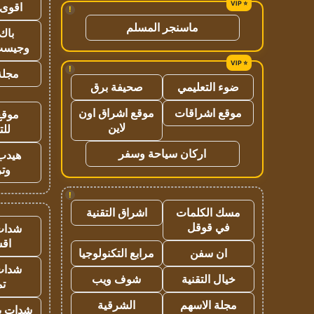
اقوى 
!
ماسنجر المسلم
باك 
وجيست
!
مجلة 
ضوء التعليمي
صحيفة برق
موقع اشراقات
موقع اشراق اون
موقع
لاين
للت
اركان سياحة وسفر
هيدب
وتر
!
مسك الكلمات
اشراق التقنية
في قوقل
شدات
اق
ان سفن
مرابع التكنولوجيا
شدات
خيال التقنية
شوف ويب
تم
مجلة الاسهم
الشرقية
شدات بب