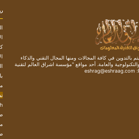
رو
ال
ال
كم
ال
 بالتدوين في كافة المجالات ومنها المجال التقني والذكاء
والتكنولوجية والعامة. أحد مواقع "مؤسسة اشراق العالم لتقنية
ال
:
eshrag@eshraag.com
با
مش
ن
sh
صحيف
مؤ
ص