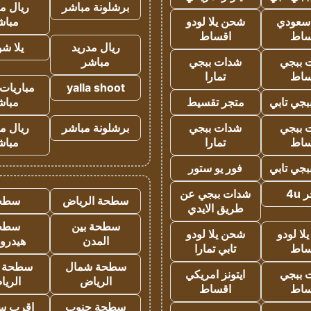
برشلونة مباشر
ريال م
 سعودي
شحن يلا لودو
مباش
ساط
اقساط
ريال مدريد
يلا ش
 ببجي
شدات ببجي
مباشر
ساط
تمارا
yalla shoot
مباريات 
جي تابي
متجر تقسيط
مباش
 ببجي
شدات ببجي
برشلونة مباشر
ريال م
ساط
تمارا
مباش
جي تابي
فور يو ستور
4u
شدات ببجي عن
سطحة الرياض
سطح
طريق الايدي
سطحة بين
سطح
ا لودو
شحن يلا لودو
المدن
هيدرو
ساط
تابي تمارا
سطحة شمال
سطحة 
 ببجي
ايتونز امريكي
الرياض
الري
ساط
اقساط
سطحة جنوب
اقرب س