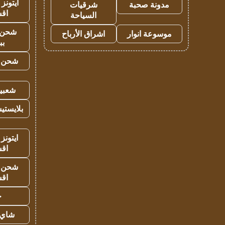
ايتونز
مدونة صحبة
شرقيات
اق
السياحة
شحن 
موسوعة انوار
اشراق الأرباح
بب
شحن يل
شعبية
بلايستي
ايتونز
اق
شحن يل
اق
ح
شاي 