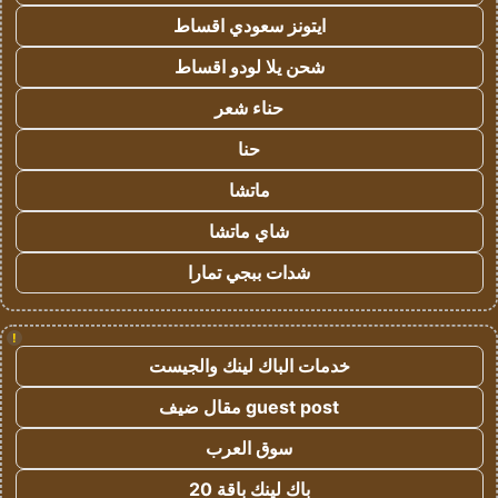
ايتونز سعودي اقساط
شحن يلا لودو اقساط
حناء شعر
حنا
ماتشا
شاي ماتشا
شدات ببجي تمارا
!
خدمات الباك لينك والجيست
guest post مقال ضيف
سوق العرب
باك لينك باقة 20