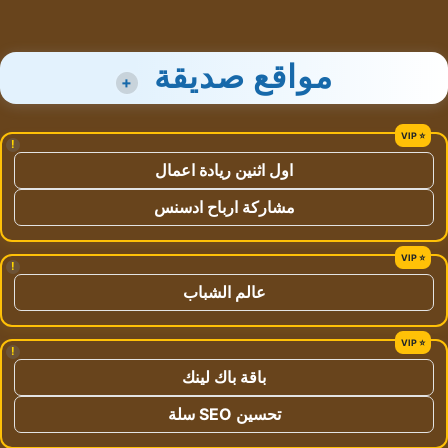
مواقع صديقة
+
!
اول اثنين ريادة اعمال
مشاركة ارباح ادسنس
!
عالم الشباب
!
باقة باك لينك
تحسين SEO سلة