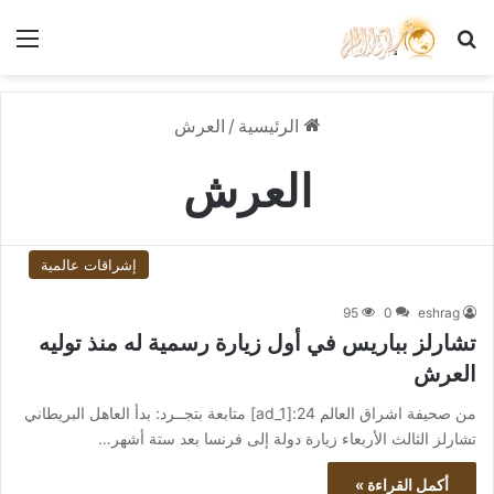
بحث عن
الق
الرئيسية
/
العرش
العرش
إشراقات عالمية
95
0
eshrag
تشارلز بباريس في أول زيارة رسمية له منذ توليه
العرش
من صحيفة اشراق العالم 24:[ad_1] متابعة بتجــرد: بدأ العاهل البريطاني
تشارلز الثالث الأربعاء زيارة دولة إلى فرنسا بعد ستة أشهر…
أكمل القراءة »