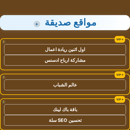
مواقع صديقة
+
!
اول اثنين ريادة اعمال
مشاركة ارباح ادسنس
!
عالم الشباب
!
باقة باك لينك
تحسين SEO سلة