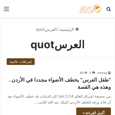
بحث عن
الق
الرئيسية
/
العرسquot
العرسquot
إشراقات عالمية
89
0
eshrag
"طفل العرس" يخطف الأضواء مجددا في الأردن..
وهذه هي القصة
من صحيفة اشراق العالم 24:[ad_1] كان الذيابات قد خطف الأضواء بعد
أن قدّم ورقة للعاهل الأردني الملك عبد الله الثاني،…
أكمل القراءة »