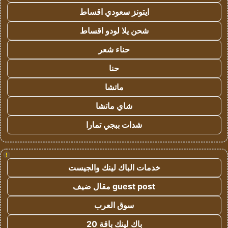
ايتونز سعودي اقساط
شحن يلا لودو اقساط
حناء شعر
حنا
ماتشا
شاي ماتشا
شدات ببجي تمارا
!
خدمات الباك لينك والجيست
guest post مقال ضيف
سوق العرب
باك لينك باقة 20