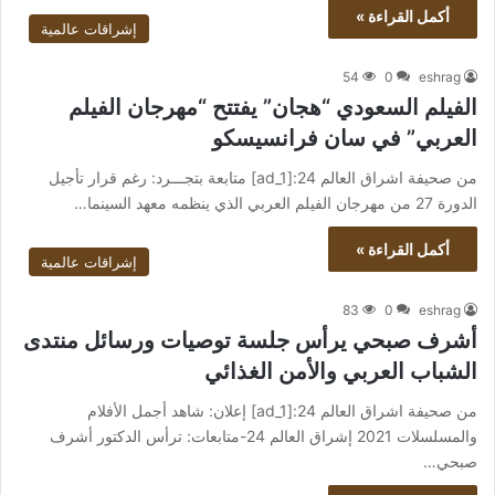
أكمل القراءة »
إشراقات عالمية
54
0
eshrag
الفيلم السعودي “هجان” يفتتح “مهرجان الفيلم
العربي” في سان فرانسيسكو
من صحيفة اشراق العالم 24:[ad_1] متابعة بتجـــرد: رغم قرار تأجيل
الدورة 27 من مهرجان الفيلم العربي الذي ينظمه معهد السينما…
أكمل القراءة »
إشراقات عالمية
83
0
eshrag
أشرف صبحي يرأس جلسة توصيات ورسائل منتدى
الشباب العربي والأمن الغذائي
من صحيفة اشراق العالم 24:[ad_1] إعلان: شاهد أجمل الأفلام
والمسلسلات 2021 إشراق العالم 24-متابعات: ترأس الدكتور أشرف
صبحي…