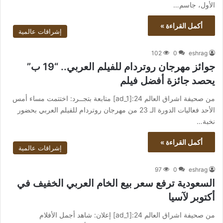
الأول، جاسم…
أكمل القراءة »
إشراقات عالمية
102
0
eshrag
جوائز مهرجان روتردام للفيلم العربي.. “19 ب”
يحصد جائزة أفضل فيلم
من صحيفة اشراق العالم 24:[ad_1] متابعة بتجــرد: اختتمت مساء أمس
الأحد فعاليات الدورة الـ 23 من مهرجان روتردام للفيلم العربي بحضور
نخبة…
أكمل القراءة »
إشراقات عالمية
97
0
eshrag
السعودية ترفع سعر بيع الخام العربي الخفيف في
أكتوبر لآسيا
من صحيفة اشراق العالم 24:[ad_1] إعلان: شاهد أجمل الأفلام