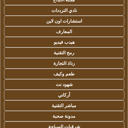
نادي الترددات
استشارات اون لاين
المعارف
هيدب فيديو
رمح التقنية
رذاذ التجارة
طعم وكيف
شهود نت
أركاني
مباشر التقنية
مدونة صحبة
شرقيات السياحة