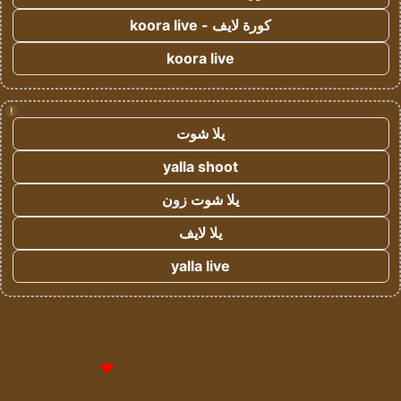
كورة لايف - koora live
koora live
!
يلا شوت
yalla shoot
يلا شوت زون
يلا لايف
yalla live
© حقوق النشر 2026، جميع الحقوق محفوظة لمؤسسة اشراق لتقنية
المعلومات- سجل تجاري رقم 1009094205 |
للإعلانات