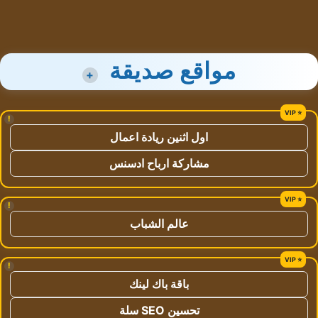
مواقع صديقة
+
!
اول اثنين ريادة اعمال
مشاركة ارباح ادسنس
!
عالم الشباب
!
باقة باك لينك
تحسين SEO سلة