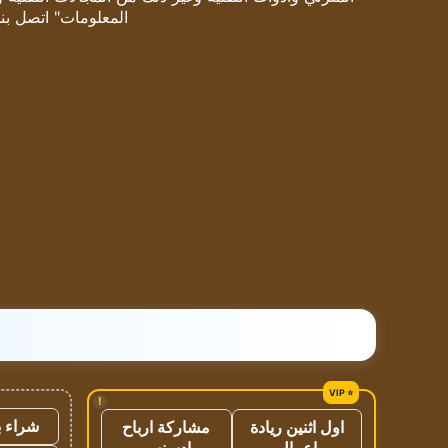
المعلومات" اتصل بنا
!
شراء ب
اول اثنين ريادة
مشاركة ارباح
اعمال
ادسنس