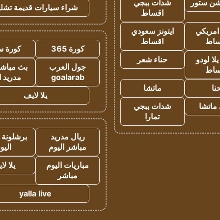
شن ستور
شدات ببجي
شراء سيارات قديمة تشلي
اقساط
 امريكي
ايتونز سعودي
ساط
اقساط
كورة 365
كورة س
ا لودو
حناء شعر
جول العرب
بث مباشر
ساط
goalarab
مدريد ا
نا
ماتشا
يلا لايف
ماتشا
شدات ببجي
تمارا
ريال مدريد
برشلونة 
مباشر اليوم
اليو
مباريات اليوم
يلا لا
مباشر
yalla live