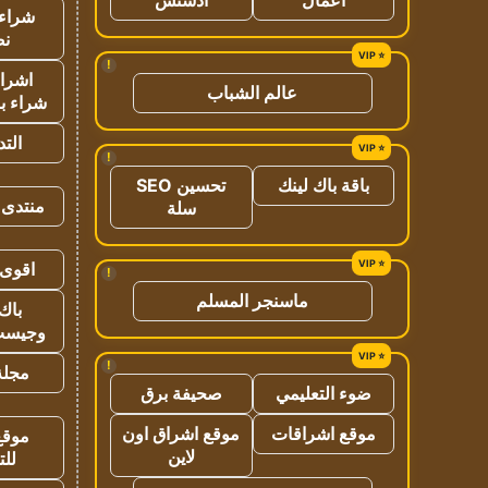
شراء 
نص
!
اشراق
عالم الشباب
شراء با
الت
!
باقة باك لينك
تحسين SEO
منتدى 
سلة
اقوى 
!
ماسنجر المسلم
باك 
وجيست
!
مجلة 
ضوء التعليمي
صحيفة برق
موقع اشراقات
موقع اشراق اون
موقع
لاين
للت