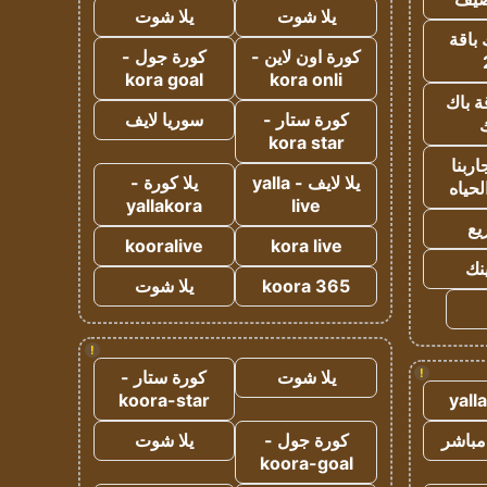
يلا شوت
يلا شوت
 باقة
كورة اون لاين -
كورة جول -
kora goal
kora onli
ة باك
كورة ستار -
سوريا لايف
ك
kora star
ربنا
يلا لايف - yalla
يلا كورة -
لحياه
yallakora
live
يع
kooralive
kora live
ينك
koora 365
يلا شوت
!
!
يلا شوت
كورة ستار -
koora-star
yall
مباشر
كورة جول -
يلا شوت
koora-goal