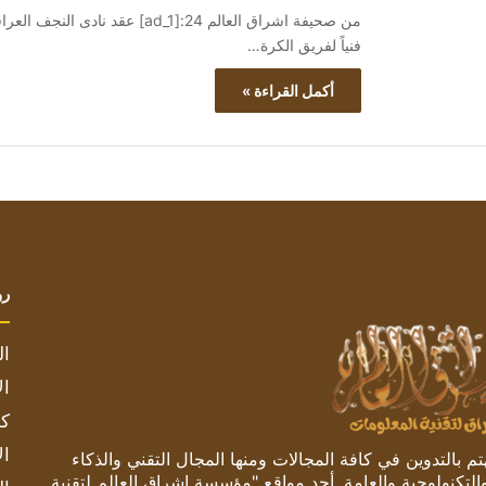
من صحيفة اشراق العالم 24:[ad_1] 
فنياً لفريق الكرة…
أكمل القراءة »
رو
ال
ال
كم
ال
 بالتدوين في كافة المجالات ومنها المجال التقني والذكاء
والتكنولوجية والعامة. أحد مواقع "مؤسسة اشراق العالم لتقنية