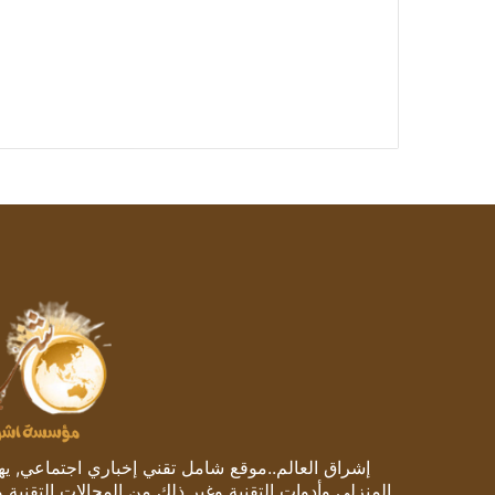
إشراق العالم..موقع شامل تقني إخباري اجتماعي, يهتم
المنزلي وأدوات التقنية وغير ذلك من المجالات التقنية 