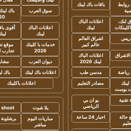
روابط
باقات باك لينك
ية
سوق العرب
باك لينك
20
 لنك،
اعلانات الباك
كلينكات
لينك
اعلانات الباك
أقوى باق
لينك
لين
دريس
اشراق العالم
عالم كبير
خدمات با كلينك
موقع تجا
2026
تجارب ا
الاشراق
اعلانات الباك
لينك 2026
ديوان العرب
مشار
رياضة
مدسن طب
اعلانات باك لينك
باك ل
لينك
مصادر التعليم
اعلانات باكلينك
 بوست
تقنية
يو ان بي
الرياضي
يلا شوت
a shoot
 حالة
اخبار 24 ساعة
مباريات اليوم
برشلونة 
عليم
مباشر