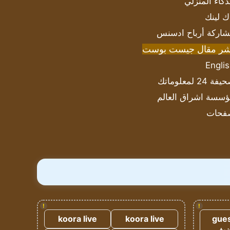
ذكاء المنزلي
ك لينك
اركة أرباح ادسنس
شر مقال جيست بوست
Engli
ة 24 لمعلوماتك
سسة اشراق العالم
فحات
!
!
koora live
koora live
gues
ضيف