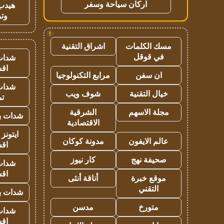
اركان سياحة وسفر
هيدب
وتر
!
مسك الكلمات
اشراق التقنية
في قوقل
شدات
اق
ان سفن
مرابع التكنولوجيا
شدات
خيال التقنية
شوف ويب
تم
مجلة الاسهم
الشرقية
شدات بب
الاقتصادية
ايتونز
عالم الايفون
مدونة كوكان
اق
صحيفة نهج
كار نيوز
شدات
اق
موقع خبرة
أناقة أنثى
التقني
شدات بب
متورخ
مدسن
شدات
اق