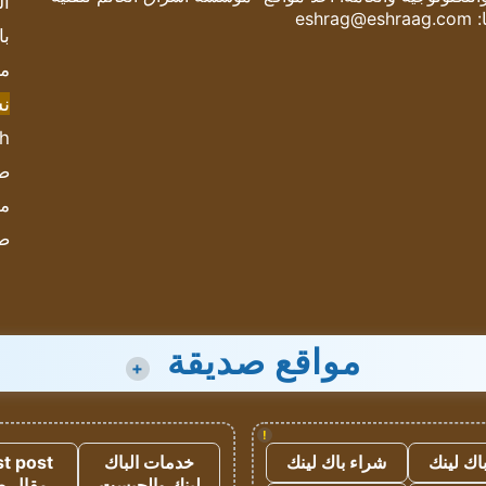
ال
:
eshrag@eshraag.com
با
مش
ن
sh
صحيف
مؤ
ص
مواقع صديقة
+
!
اك لينك
شراء باك لينك
خدمات الباك
t post
لينك والجيست
مقال 