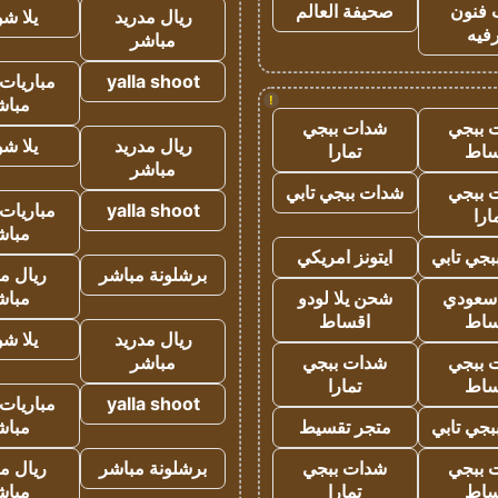
 فنون
صحيفة العالم
ريال مدريد
يلا ش
فيه
مباشر
yalla shoot
مباريات 
!
مباش
 ببجي
شدات ببجي
ريال مدريد
يلا ش
ساط
تمارا
مباشر
 ببجي
شدات ببجي تابي
yalla shoot
مباريات 
ارا
مباش
جي تابي
ايتونز امريكي
برشلونة مباشر
ريال م
 سعودي
شحن يلا لودو
مباش
ساط
اقساط
ريال مدريد
يلا ش
 ببجي
شدات ببجي
مباشر
ساط
تمارا
yalla shoot
مباريات 
جي تابي
متجر تقسيط
مباش
 ببجي
شدات ببجي
برشلونة مباشر
ريال م
ساط
تمارا
مباش