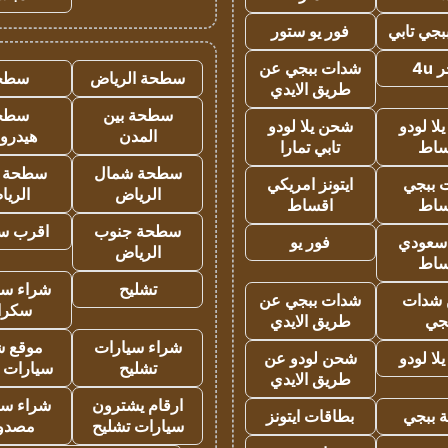
جي تابي
فور يو ستور
4u
شدات ببجي عن
سطحة الرياض
سطح
طريق الايدي
سطحة بين
سطح
ا لودو
شحن يلا لودو
المدن
هيدرو
ساط
تابي تمارا
سطحة شمال
سطحة 
 ببجي
ايتونز امريكي
الرياض
الري
ساط
اقساط
سطحة جنوب
اقرب س
 سعودي
فور يو
الرياض
ساط
تشليح
شراء سي
شدات
شدات ببجي عن
سكرا
جي
طريق الايدي
شراء سيارات
موقع ش
ا لودو
شحن لودو عن
تشليح
سيارات 
طريق الايدي
ارقام يشترون
شراء سي
 ببجي
بطاقات ايتونز
سيارات تشليح
مصدو