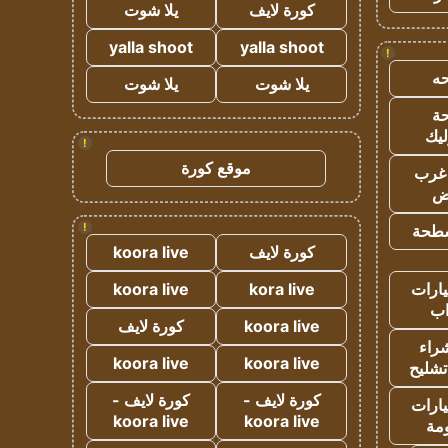
كورة لايف
يلا شوت
yalla shoot
yalla shoot
!
ه
يلا شوت
يلا شوت
ة
ليك
!
موقع كورة
غرب
اض
!
طحة
كورة لايف
koora live
ارات
kora live
koora live
ب
koora live
كورة لايف
راء
koora live
koora live
تشليح
كورة لايف -
كورة لايف -
ارات
koora live
koora live
مة