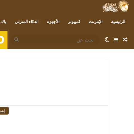
الرئيسية
الإنترنت
كمبيوتر
الأجهزة
الذكاء المنزلي
باك 
0
مقال عشوائي
إضافة عمود جانبي
الوضع المظلم
بحث
عن
إشر