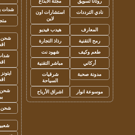
روتانا تسويق
مجلة الابداع
شدات بب
نادي الترددات
استشارات اون
لاين
متجر 
المعارف
هيدب فيديو
شحن يل
رمح التقنية
رذاذ التجارة
اق
طعم وكيف
شهود نت
شدات
اق
أركاني
مباشر التقنية
ايتونز
مدونة صحبة
شرقيات
اق
السياحة
شحن 
موسوعة انوار
اشراق الأرباح
بب
شحن يل
شعبية