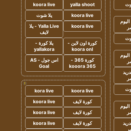
وت
yalla shoot
koora live
koora live
يلا شوت
اليوم
koora live
Yalla Live - يلا
ر
لايف
وت
كورة اون لاين -
يلا كورة -
yallakora
koora onl
اليوم
كورة 365 -
اس جول - AS
ر
Goal
kooora 365
دريد
ر
!
وت
kora live
koora live
كورة لايف
koora live
اليوم
ر
كورة لايف
koora live
دريد
كورة لايف
koora live
ر