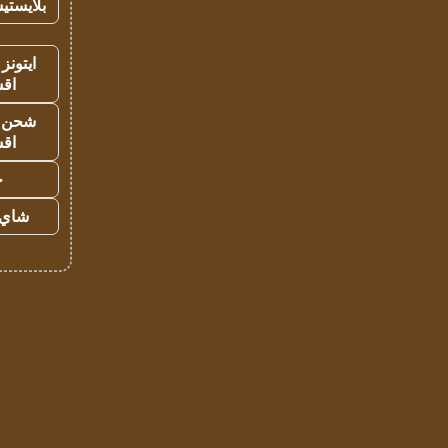
بلايستي
ايتونز
اق
شحن يل
اق
ح
شاي 