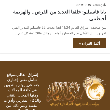
87
0
eshrag
بابا فاسيليو: خلقنا العديد من الفرص.. والهزيمة
أحبطتنى
من صحيفة اشراق العالم 24:[ad_1] تحدث بابا فاسيليو المدير الفني
لفريق البنك الأهلي عن الخسارة أمام الزمالك قائلا: “بشكل عام…
أكمل القراءة »
إشراق العالم..موقع
شامل تقني إخباري
اجتماعي, يهتم بالتدوين
في كافة المجالات
ومنها المجال التقني
والذكاء المنزلي وأدوات
التقنية وغير ذلك من