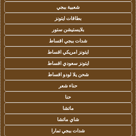
شعبية ببجي
بطاقات ايتونز
بلايستيشن ستور
شدات ببجي اقساط
ايتونز امريكي اقساط
ايتونز سعودي اقساط
شحن يلا لودو اقساط
حناء شعر
حنا
ماتشا
شاي ماتشا
شدات ببجي تمارا