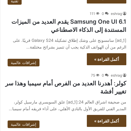
تقنية
111
0
eshrag
Samsung One UI 6.1 يقدم العديد من الميزات
المستندة إلى الذكاء الاصطناعي
[ad_1] سامسونج على وشك إطلاق تشكيلة Galaxy S24 قريبًا. على
الرغم من أن الهواتف الذكية يجب أن تتميز بشرائح مختلفة…
أكمل القراءة »
إشراقات عالمية
75
0
eshrag
كولر: أهدرنا العديد من الفرص أمام سيمبا وهذا سر
تغيير أفشة
من صحيفة اشراق العالم 24:[ad_1] علق السويسري مارسيل كولر،
المدير الفني للفريق الأول بالنادي الأهلي، على أداء فريقه أمام سيمبا…
أكمل القراءة »
إشراقات عالمية