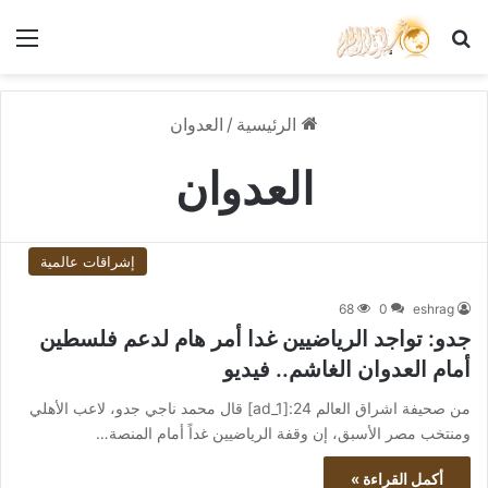
بحث عن
الق
الرئيسية
/
العدوان
العدوان
إشراقات عالمية
68
0
eshrag
جدو: تواجد الرياضيين غدا أمر هام لدعم فلسطين
أمام العدوان الغاشم.. فيديو
من صحيفة اشراق العالم 24:[ad_1] قال محمد ناجي جدو، لاعب الأهلي
ومنتخب مصر الأسبق، إن وقفة الرياضيين غداً أمام المنصة…
أكمل القراءة »