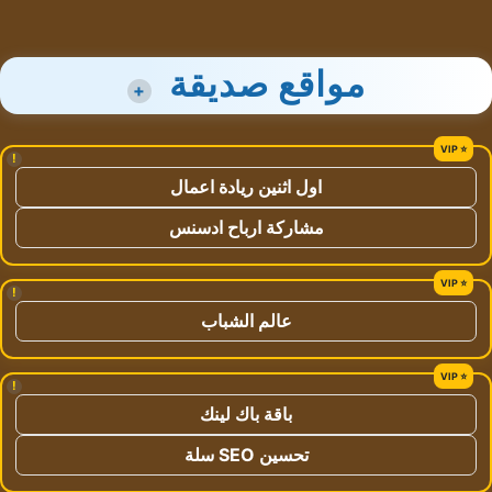
مواقع صديقة
+
!
اول اثنين ريادة اعمال
مشاركة ارباح ادسنس
!
عالم الشباب
!
باقة باك لينك
تحسين SEO سلة