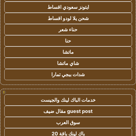
ايتونز سعودي اقساط
شحن يلا لودو اقساط
حناء شعر
حنا
ماتشا
شاي ماتشا
شدات ببجي تمارا
!
خدمات الباك لينك والجيست
guest post مقال ضيف
سوق العرب
باك لينك باقة 20