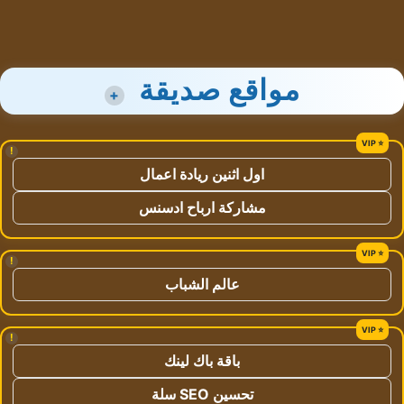
مواقع صديقة
+
!
اول اثنين ريادة اعمال
مشاركة ارباح ادسنس
!
عالم الشباب
!
باقة باك لينك
تحسين SEO سلة