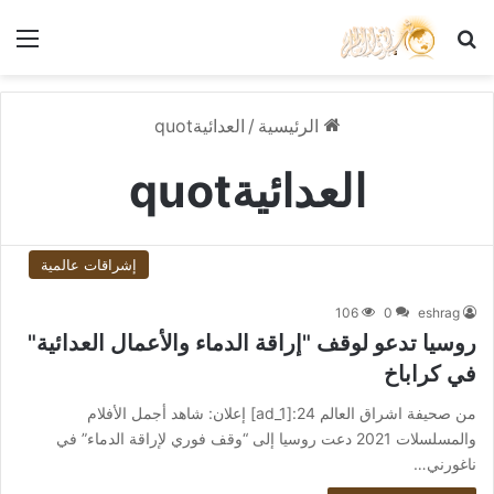
بحث عن
الق
الرئيسية
/
العدائيةquot
العدائيةquot
إشراقات عالمية
106
0
eshrag
روسيا تدعو لوقف "إراقة الدماء والأعمال العدائية"
في كراباخ
من صحيفة اشراق العالم 24:[ad_1] إعلان: شاهد أجمل الأفلام
والمسلسلات 2021 دعت روسيا إلى “وقف فوري لإراقة الدماء” في
ناغورني…