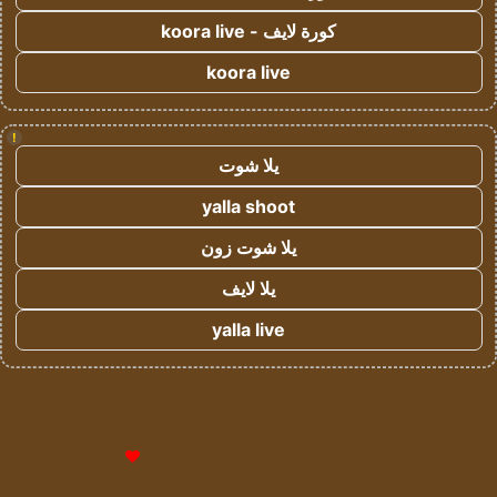
كورة لايف - koora live
koora live
!
يلا شوت
yalla shoot
يلا شوت زون
يلا لايف
yalla live
© حقوق النشر 2026، جميع الحقوق محفوظة لمؤسسة اشراق لتقنية
المعلومات- سجل تجاري رقم 1009094205 |
للإعلانات