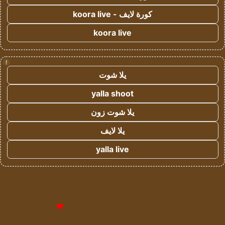
كورة لايف - koora live
koora live
!
يلا شوت
yalla shoot
يلا شوت زون
يلا لايف
yalla live
© حقوق النشر 2026، جميع الحقوق محفوظة لمؤسسة اشراق لتقنية
المعلومات- سجل تجاري رقم 1009094205 |
للإعلانات