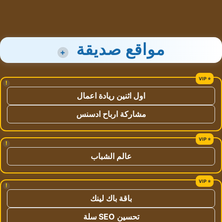
مواقع صديقة
+
!
اول اثنين ريادة اعمال
مشاركة ارباح ادسنس
!
عالم الشباب
!
باقة باك لينك
تحسين SEO سلة