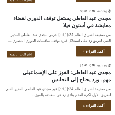
إشراقات عالمية
68
0
eshrag
مجدي عبد العاطى يستغل توقف الدورى لقضاء
معايشة في أستون فيلا
من صحيفة اشراق العالم 24:[ad_1] حرص مجدي عبد العاطي المدير
الفني لفريق زد على استغلال فترة توقف منافسات الدوري المصري،…
أكمل القراءة »
إشراقات عالمية
84
0
eshrag
مجدى عبد العاطى: الفوز على الإسماعيلى
مهم..وزد يحتاج إلى التجانس
من صحيفة اشراق العالم 24:[ad_1] عبر مجدى عبد العاطى المدير الفني
للفريق الأول لكرة القدم بنادى زد عن سعادته بالفوز…
أكمل القراءة »