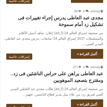
إشراقات عالمية
69
0
eshrag
مجدى عبد العاطى يدرس إجراء تغييرات فى
تشكيل زد أمام سموحة
من صحيفة اشراق العالم 24:[ad_1] إعلان: شاهد أجمل الأفلام
والمسلسلات 2021 إشراق العالم 24-متابعات: يدرس مجدي عبد العاطي،
المدير الفني،…
أكمل القراءة »
إشراقات عالمية
211
0
eshrag
عبد العاطى يراهن على حراس الناشئين فى زد..
ومقترح بتصعيد الموهوبين
من صحيفة اشراق العالم 24:[ad_1] طالب مجدي عبد العاطي المدير
الفني لفريق زد، من علاء نبيل مدير قطاع الناشئين، تجهيز…
أكمل القراءة »