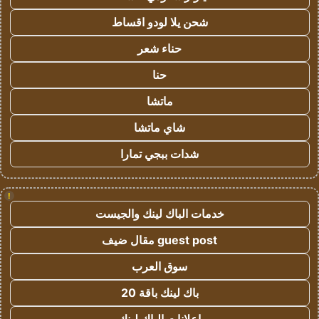
شحن يلا لودو اقساط
حناء شعر
حنا
ماتشا
شاي ماتشا
شدات ببجي تمارا
!
خدمات الباك لينك والجيست
guest post مقال ضيف
سوق العرب
باك لينك باقة 20