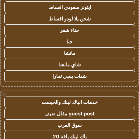
ايتونز سعودي اقساط
شحن يلا لودو اقساط
حناء شعر
حنا
ماتشا
شاي ماتشا
شدات ببجي تمارا
!
خدمات الباك لينك والجيست
guest post مقال ضيف
سوق العرب
باك لينك باقة 20