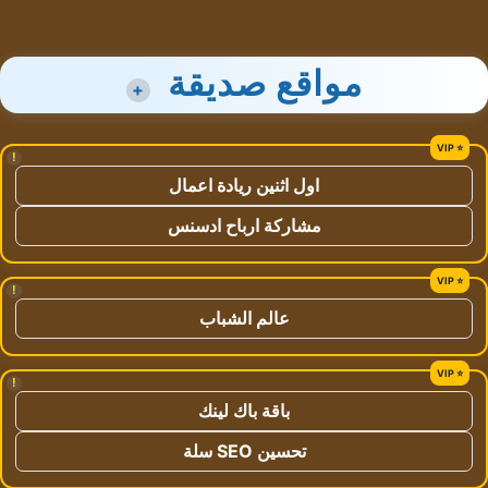
مواقع صديقة
+
!
اول اثنين ريادة اعمال
مشاركة ارباح ادسنس
!
عالم الشباب
!
باقة باك لينك
تحسين SEO سلة