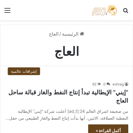
بحث عن
الق
الرئيسية
/
العاج
العاج
إشراقات عالمية
92
0
eshrag
"إيني" الإيطالية تبدأ إنتاج النفط والغاز قبالة ساحل
العاج
من صحيفة اشراق العالم 24:[ad_1] أعلنت شركة “إيني” الإيطالية
النفطية العملاقة، الاثنين، أنها بدأت إنتاج النفط والغاز الطبيعي من حقل…
أكمل القراءة »