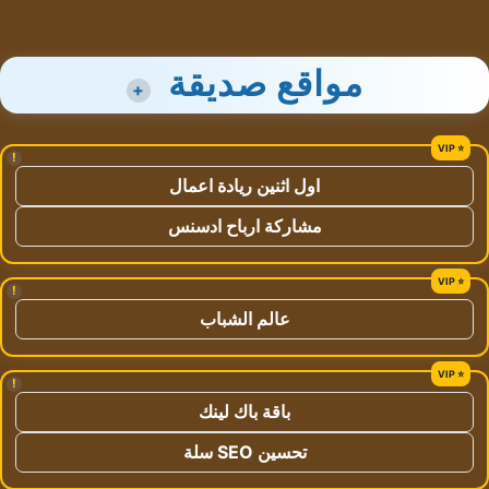
مواقع صديقة
+
!
اول اثنين ريادة اعمال
مشاركة ارباح ادسنس
!
عالم الشباب
!
باقة باك لينك
تحسين SEO سلة