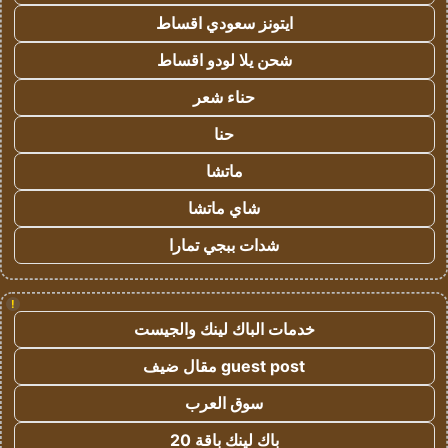
ايتونز سعودي اقساط
شحن يلا لودو اقساط
حناء شعر
حنا
ماتشا
شاي ماتشا
شدات ببجي تمارا
!
خدمات الباك لينك والجيست
guest post مقال ضيف
سوق العرب
باك لينك باقة 20