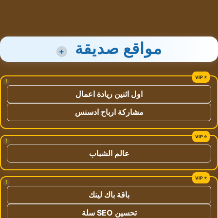
مواقع صديقة
+
!
اول اثنين ريادة اعمال
مشاركة ارباح ادسنس
!
عالم الشباب
!
باقة باك لينك
تحسين SEO سلة