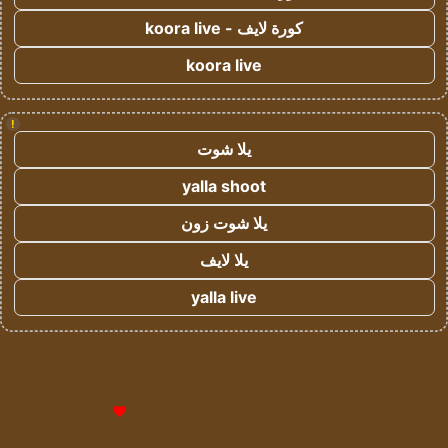
كورة لايف - koora live
koora live
!
يلا شوت
yalla shoot
يلا شوت زون
يلا لايف
yalla live
© حقوق النشر 2026، جميع الحقوق محفوظة لمؤسسة اشراق لتقنية
المعلومات- سجل تجاري رقم 1009094205 |
للإعلانات