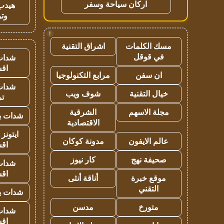
اركان سياحة وسفر
هيدب
وتر
!
مسك الكلمات
اشراق التقنية
في قوقل
شدات
اق
ان سفن
مرابع التكنولوجيا
شدات
خيال التقنية
شوف ويب
تم
مجلة الاسهم
الشرقية
شدات بب
الاقتصادية
ايتونز
عالم الايفون
مدونة كوكان
اق
صحيفة نهج
كار نيوز
شدات
اق
موقع خبرة
أناقة أنثى
التقني
شدات بب
متورخ
مدسن
شدات
اق