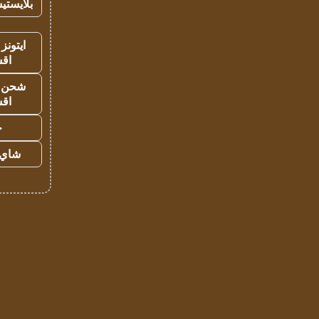
بلايستي
ايتونز
اق
شحن يل
اق
ح
شاي 