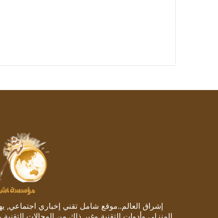
إشراق العالم..موقع شامل تقني إخباري اجتماعي, يهتم
المنزلي وأدوات التقنية وغير ذلك من المجالات التقنية 