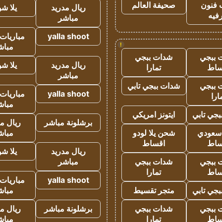
 فنون
صحيفة العالم
ريال مدريد
يلا ش
فيه
مباشر
yalla shoot
مباريات 
!
مباش
 ببجي
شدات ببجي
ريال مدريد
يلا ش
ساط
تمارا
مباشر
 ببجي
شدات ببجي تابي
yalla shoot
مباريات 
ارا
مباش
جي تابي
ايتونز امريكي
برشلونة مباشر
ريال م
 سعودي
شحن يلا لودو
مباش
ساط
اقساط
ريال مدريد
يلا ش
 ببجي
شدات ببجي
مباشر
ساط
تمارا
yalla shoot
مباريات 
جي تابي
متجر تقسيط
مباش
 ببجي
شدات ببجي
برشلونة مباشر
ريال م
ساط
تمارا
مباش