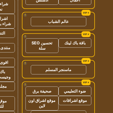
شراء 
نص
!
اشراق
عالم الشباب
شراء با
الت
!
باقة باك لينك
تحسين SEO
منتدى 
سلة
اقوى 
!
ماسنجر المسلم
باك 
وجيست
!
مجلة 
ضوء التعليمي
صحيفة برق
موقع اشراقات
موقع اشراق اون
موقع
لاين
للت