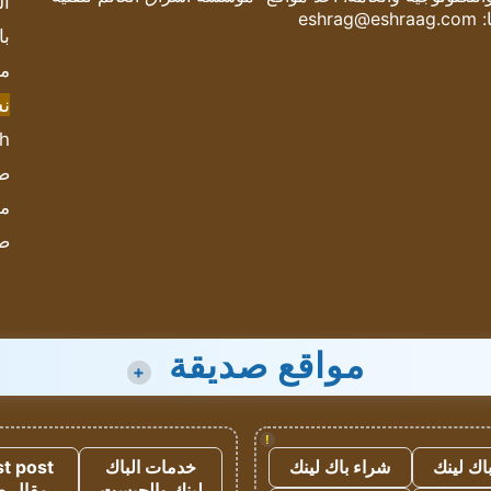
ال
:
eshrag@eshraag.com
با
مش
ن
sh
صحيف
مؤ
ص
مواقع صديقة
+
!
اك لينك
شراء باك لينك
خدمات الباك
t post
لينك والجيست
مقال 