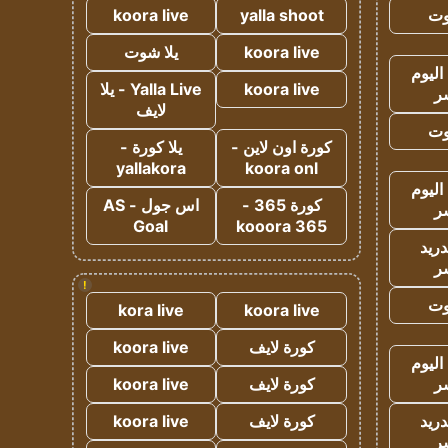
وت
yalla shoot
koora live
koora live
يلا شوت
اليوم
koora live
Yalla Live - يلا
ر
لايف
وت
كورة اون لاين -
يلا كورة -
yallakora
koora onl
اليوم
كورة 365 -
اس جول - AS
ر
Goal
kooora 365
دريد
ر
!
وت
kora live
koora live
كورة لايف
koora live
اليوم
ر
كورة لايف
koora live
دريد
كورة لايف
koora live
ر