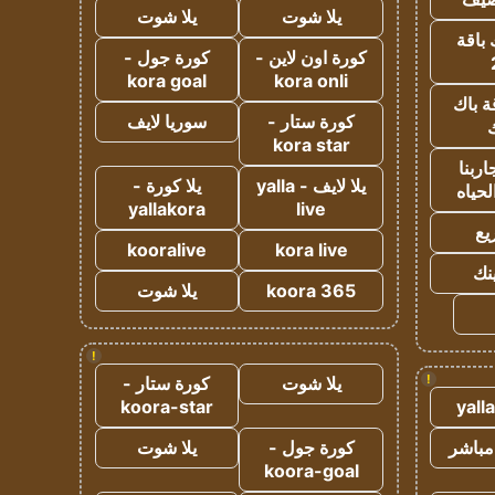
يلا شوت
يلا شوت
 باقة
كورة اون لاين -
كورة جول -
kora goal
kora onli
ة باك
كورة ستار -
سوريا لايف
ك
kora star
ربنا
يلا لايف - yalla
يلا كورة -
لحياه
yallakora
live
يع
kooralive
kora live
ينك
koora 365
يلا شوت
!
!
يلا شوت
كورة ستار -
koora-star
yall
مباشر
كورة جول -
يلا شوت
koora-goal