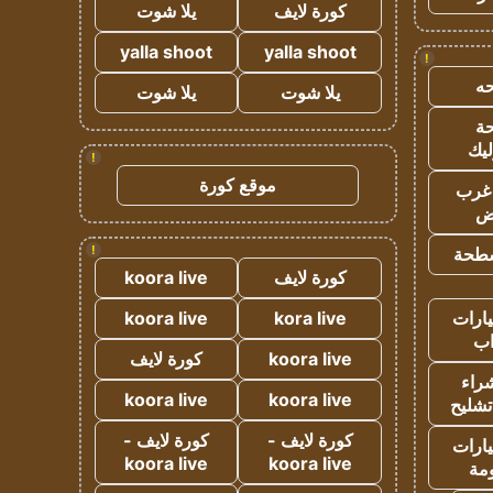
كورة لايف
يلا شوت
yalla shoot
yalla shoot
!
ه
يلا شوت
يلا شوت
ة
ليك
!
موقع كورة
غرب
اض
!
طحة
كورة لايف
koora live
ارات
kora live
koora live
ب
koora live
كورة لايف
راء
koora live
koora live
تشليح
كورة لايف -
كورة لايف -
ارات
koora live
koora live
مة