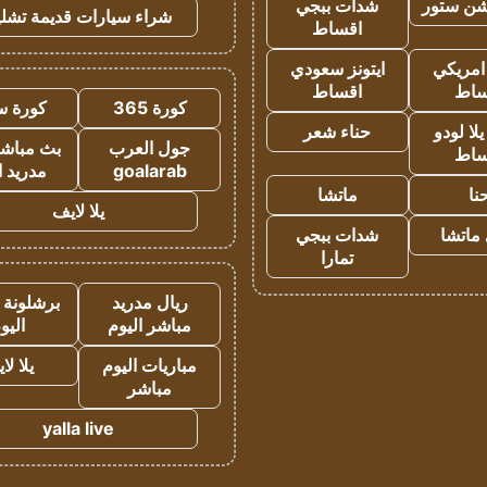
شن ستور
شدات ببجي
شراء سيارات قديمة تشلي
اقساط
 امريكي
ايتونز سعودي
ساط
اقساط
كورة 365
كورة س
ا لودو
حناء شعر
جول العرب
بث مباشر
ساط
goalarab
مدريد ا
نا
ماتشا
يلا لايف
ماتشا
شدات ببجي
تمارا
ريال مدريد
برشلونة 
مباشر اليوم
اليو
مباريات اليوم
يلا لا
مباشر
yalla live