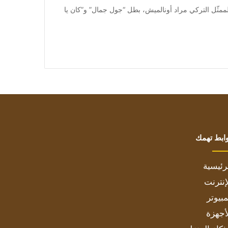
 متابعة بتجــرد: أعلن الممثّل التركي مراد أونالميش، بطل “جول جمال” و”كان يا
ابط تهمك
رئيسية
إنترنت
بيوتر
أجهزة