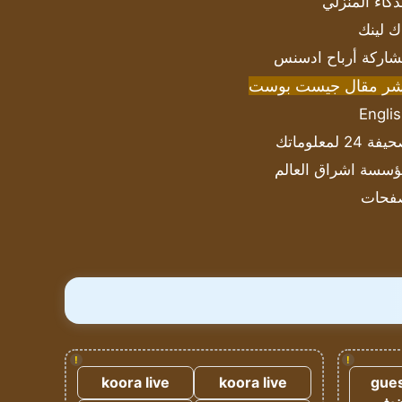
ذكاء المنزلي
ك لينك
اركة أرباح ادسنس
شر مقال جيست بوست
Engli
ة 24 لمعلوماتك
سسة اشراق العالم
فحات
!
!
koora live
koora live
gues
ضيف