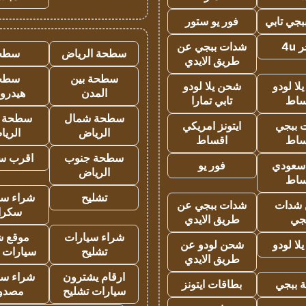
جي تابي
فور يو ستور
4u
شدات ببجي عن
سطحة الرياض
سطح
طريق الايدي
سطحة بين
سطح
ا لودو
شحن يلا لودو
المدن
هيدرو
ساط
تابي تمارا
سطحة شمال
سطحة 
 ببجي
ايتونز امريكي
الرياض
الري
ساط
اقساط
سطحة جنوب
اقرب س
 سعودي
فور يو
الرياض
ساط
تشليح
شراء سي
شدات
شدات ببجي عن
سكرا
جي
طريق الايدي
شراء سيارات
موقع ش
ا لودو
شحن لودو عن
تشليح
سيارات 
طريق الايدي
ارقام يشترون
شراء سي
 ببجي
بطاقات ايتونز
سيارات تشليح
مصدو