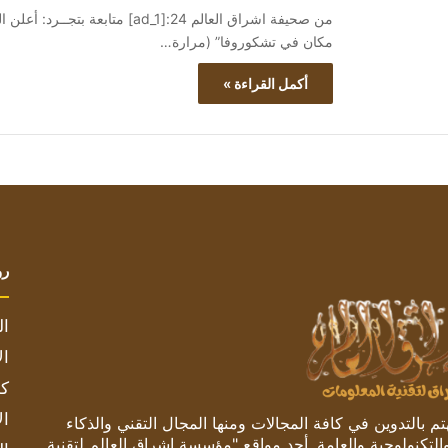
من صحيفة اشراق العالم 24:[ad_1]
مكان في تشكوروفا” (مرارة…
أكمل القراءة »
رو
ال
ال
كم
ال
 بالتدوين في كافة المجالات ومنها المجال التقني والذكاء
والتكنولوجية والعامة. أحد مواقع "مؤسسة اشراق العالم لتقنية