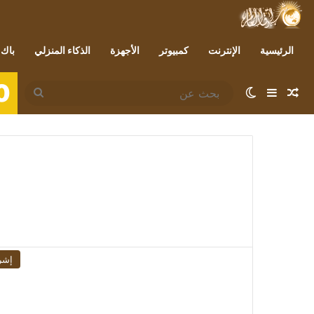
الرئيسية
الإنترنت
كمبيوتر
الأجهزة
الذكاء المنزلي
باك 
0
مقال عشوائي
إضافة عمود جانبي
الوضع المظلم
بحث
عن
إشر