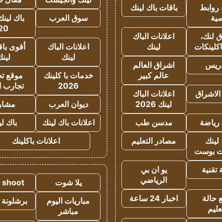
روابط
باقات باك لينك
ية
سوق العرب
باك لينك
20
 لنك،
اعلانات الباك
كلينكات
لينك
اعلانات الباك
أقوى باق
لينك
لين
دريس
اشراق العالم
عالم كبير
خدمات با كلينك
موقع تجا
2026
تجارب ا
الاشراق
اعلانات الباك
لينك 2026
ديوان العرب
مشار
رياضة
مدسن طب
اعلانات باك لينك
باك ل
لينك
مصادر التعليم
اعلانات باكلينك
 بوست
تقنية
يو ان بي
الرياضي
يلا شوت
a shoot
 حالة
اخبار 24 ساعة
مباريات اليوم
برشلونة 
عليم
مباشر