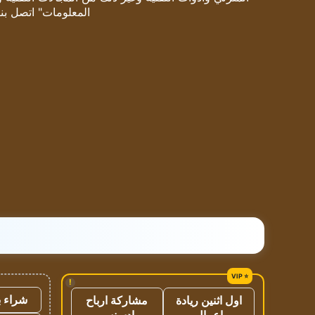
المعلومات" اتصل بنا
!
شراء ب
اول اثنين ريادة
مشاركة ارباح
اعمال
ادسنس