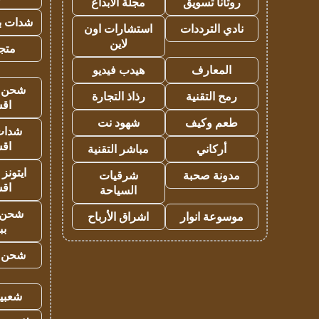
روتانا تسويق
مجلة الابداع
شدات بب
نادي الترددات
استشارات اون
لاين
متجر 
المعارف
هيدب فيديو
شحن يل
رمح التقنية
رذاذ التجارة
اق
طعم وكيف
شهود نت
شدات
اق
أركاني
مباشر التقنية
ايتونز
مدونة صحبة
شرقيات
اق
السياحة
شحن 
موسوعة انوار
اشراق الأرباح
بب
شحن يل
شعبية