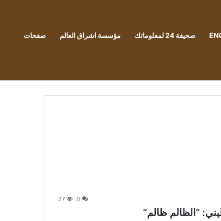
EN
صحيفة 24 لمعلوماتك
مؤسسة اشراق العالم
صفحات
77
0
ني: “الظالم ظالم”