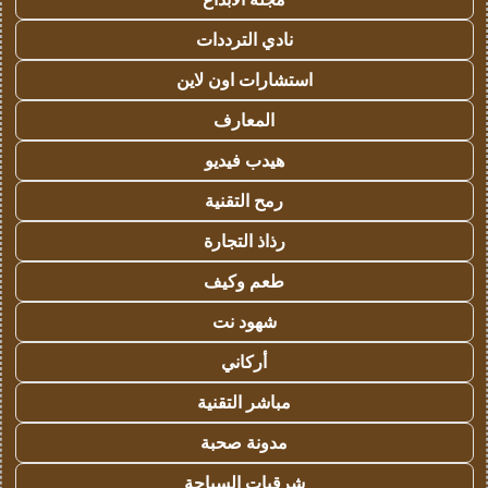
نادي الترددات
استشارات اون لاين
المعارف
هيدب فيديو
رمح التقنية
رذاذ التجارة
طعم وكيف
شهود نت
أركاني
مباشر التقنية
مدونة صحبة
شرقيات السياحة