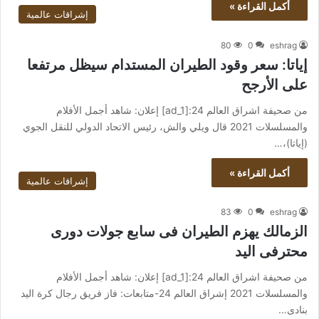
أكمل القراءة »
إشراقات عالمية
80
0
eshrag
إياتا: سعر وقود الطيران المستدام سيظل مرتفعا
على الأرجح
من صحيفة اشراق العالم 24:[ad_1] إعلان: شاهد أجمل الأفلام
والمسلسلات 2021 قال ويلي والش، رئيس الاتحاد الدولي للنقل الجوي
(إياتا)،…
أكمل القراءة »
إشراقات عالمية
83
0
eshrag
الزمالك يهزم الطيران فى سابع جولات دورى
محترفى اليد
من صحيفة اشراق العالم 24:[ad_1] إعلان: شاهد أجمل الأفلام
والمسلسلات 2021 إشراق العالم 24-متابعات: فاز فريق رجال كرة اليد
بنادى…