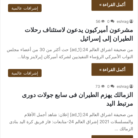
أكمل القراءة »
إشراقات عالمية
56
0
eshrag
مشرعون أميركيون يدعون لاستئناف رحلات
الطيران إلى إسرائيل
من صحيفة اشراق العالم 24:[ad_1] حث أكثر من 30 من أعضاء مجلس
النواب الأميركي الرؤساء التنفيذيين لشركة أميركان إيرلاينز ودلتا…
أكمل القراءة »
إشراقات عالمية
73
0
eshrag
الزمالك يهزم الطيران فى سابع جولات دورى
مرتبط اليد
من صحيفة اشراق العالم 24:[ad_1] إعلان: شاهد أجمل الأفلام
والمسلسلات 2021 إشراق العالم 24-متابعات: فاز فريق كرة اليد بنادى
الزمالك …