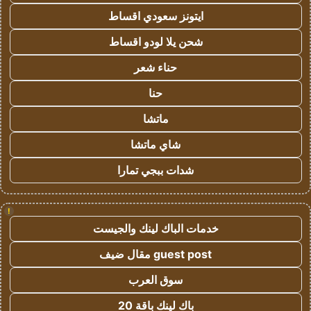
ايتونز سعودي اقساط
شحن يلا لودو اقساط
حناء شعر
حنا
ماتشا
شاي ماتشا
شدات ببجي تمارا
!
خدمات الباك لينك والجيست
guest post مقال ضيف
سوق العرب
باك لينك باقة 20