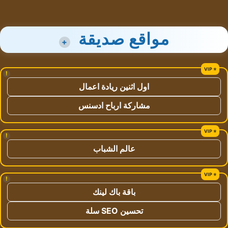
مواقع صديقة
+
!
اول اثنين ريادة اعمال
مشاركة ارباح ادسنس
!
عالم الشباب
!
باقة باك لينك
تحسين SEO سلة