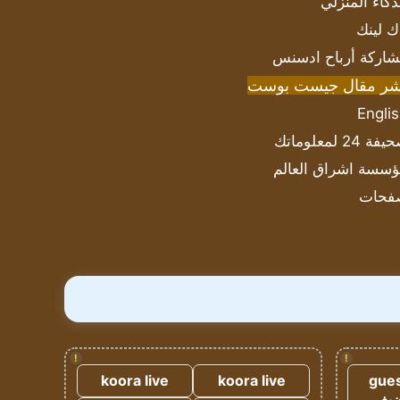
ذكاء المنزلي
ك لينك
اركة أرباح ادسنس
شر مقال جيست بوست
Engli
ة 24 لمعلوماتك
سسة اشراق العالم
فحات
!
!
koora live
koora live
gues
ضيف