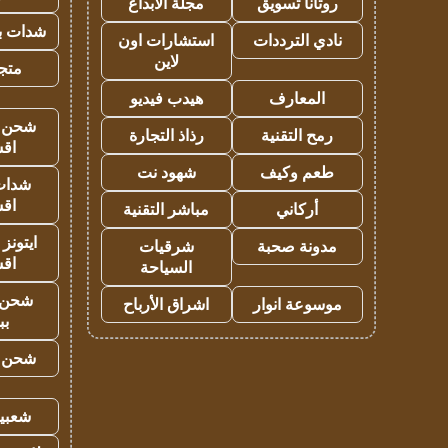
روتانا تسويق
مجلة الابداع
شدات بب
نادي الترددات
استشارات اون
لاين
متجر 
المعارف
هيدب فيديو
شحن يل
رمح التقنية
رذاذ التجارة
اق
طعم وكيف
شهود نت
شدات
اق
أركاني
مباشر التقنية
ايتونز
مدونة صحبة
شرقيات
اق
السياحة
شحن 
موسوعة انوار
اشراق الأرباح
بب
شحن يل
شعبية