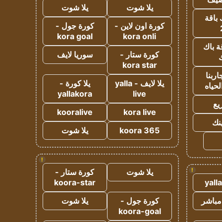
يلا شوت
يلا شوت
 باقة
كورة اون لاين -
كورة جول -
kora goal
kora onli
ة باك
كورة ستار -
سوريا لايف
ك
kora star
ربنا
يلا لايف - yalla
يلا كورة -
لحياه
yallakora
live
يع
kooralive
kora live
ينك
koora 365
يلا شوت
!
!
يلا شوت
كورة ستار -
koora-star
yall
مباشر
كورة جول -
يلا شوت
koora-goal