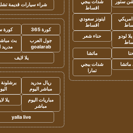
شن ستور
شدات ببجي
شراء سيارات قديمة تشلي
اقساط
 امريكي
ايتونز سعودي
ساط
اقساط
كورة 365
كورة س
ا لودو
حناء شعر
جول العرب
بث مباشر
ساط
goalarab
مدريد ا
نا
ماتشا
يلا لايف
ماتشا
شدات ببجي
تمارا
ريال مدريد
برشلونة 
مباشر اليوم
اليو
مباريات اليوم
يلا لا
مباشر
yalla live