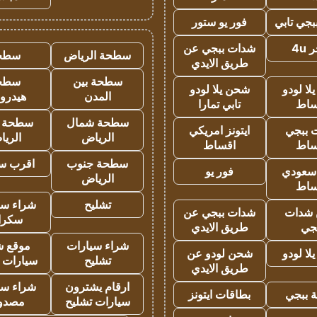
جي تابي
فور يو ستور
4u
شدات ببجي عن
سطحة الرياض
سطح
طريق الايدي
سطحة بين
سطح
ا لودو
شحن يلا لودو
المدن
هيدرو
ساط
تابي تمارا
سطحة شمال
سطحة 
 ببجي
ايتونز امريكي
الرياض
الري
ساط
اقساط
سطحة جنوب
اقرب س
 سعودي
فور يو
الرياض
ساط
تشليح
شراء سي
شدات
شدات ببجي عن
سكرا
جي
طريق الايدي
شراء سيارات
موقع ش
ا لودو
شحن لودو عن
تشليح
سيارات 
طريق الايدي
ارقام يشترون
شراء سي
 ببجي
بطاقات ايتونز
سيارات تشليح
مصدو