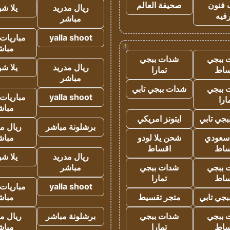
 فنون
صحيفة العالم
ريال مدريد
يلا ش
فيه
مباشر
yalla shoot
مباريات 
!
مباش
 ببجي
شدات ببجي
ريال مدريد
يلا ش
ساط
تمارا
مباشر
 ببجي
شدات ببجي تابي
yalla shoot
مباريات 
ارا
مباش
جي تابي
ايتونز امريكي
برشلونة مباشر
ريال م
 سعودي
شحن يلا لودو
مباش
ساط
اقساط
ريال مدريد
يلا ش
 ببجي
شدات ببجي
مباشر
ساط
تمارا
yalla shoot
مباريات 
جي تابي
متجر تقسيط
مباش
 ببجي
شدات ببجي
برشلونة مباشر
ريال م
ساط
تمارا
مباش