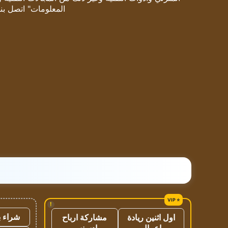
المعلومات" اتصل بنا
!
شراء ب
اول اثنين ريادة
مشاركة ارباح
اعمال
ادسنس