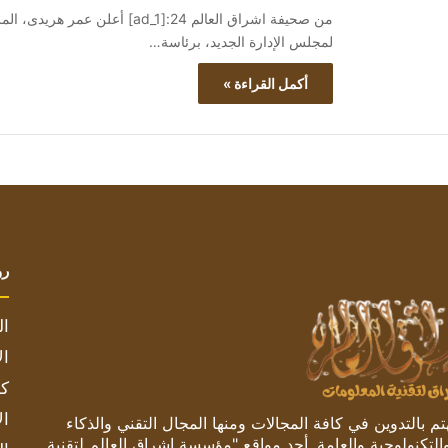
من صحيفة اشراق العالم 24:[ad_1
لمجلس الإدارة الجديد، برئاسة…
أكمل القراءة »
رو
ال
ال
كم
ال
 بالتدوين في كافة المجالات ومنها المجال التقني والذكاء
والتكنولوجية والعامة. أحد مواقع "مؤسسة اشراق العالم لتقنية