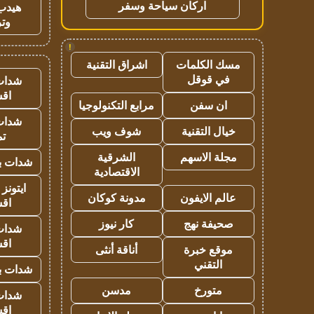
اركان سياحة وسفر
هيدب
وتر
!
مسك الكلمات
اشراق التقنية
في قوقل
شدات
اق
ان سفن
مرابع التكنولوجيا
شدات
خيال التقنية
شوف ويب
تم
مجلة الاسهم
الشرقية
شدات بب
الاقتصادية
ايتونز
عالم الايفون
مدونة كوكان
اق
صحيفة نهج
كار نيوز
شدات
اق
موقع خبرة
أناقة أنثى
التقني
شدات بب
متورخ
مدسن
شدات
اق