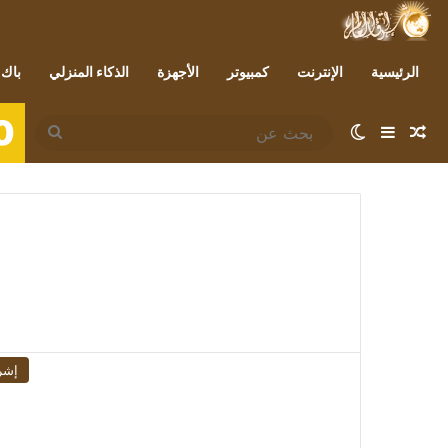
الرئيسية
الإنترنت
كمبيوتر
الأجهزة
الذكاء المنزلي
باك 
0
مقال عشوائي
إضافة عمود جانبي
الوضع المظلم
بحث
عن
إشر