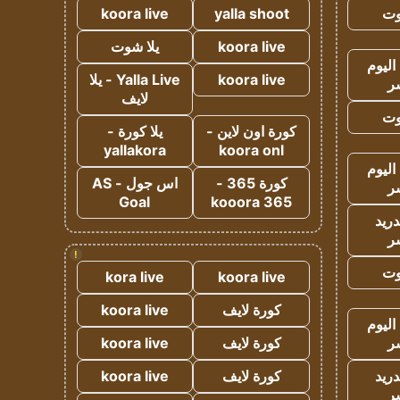
وت
yalla shoot
koora live
koora live
يلا شوت
اليوم
koora live
Yalla Live - يلا
ر
لايف
وت
كورة اون لاين -
يلا كورة -
yallakora
koora onl
اليوم
كورة 365 -
اس جول - AS
ر
Goal
kooora 365
دريد
ر
!
وت
kora live
koora live
كورة لايف
koora live
اليوم
ر
كورة لايف
koora live
دريد
كورة لايف
koora live
ر