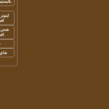
بلايستي
ايتونز
اق
شحن يل
اق
ح
شاي 