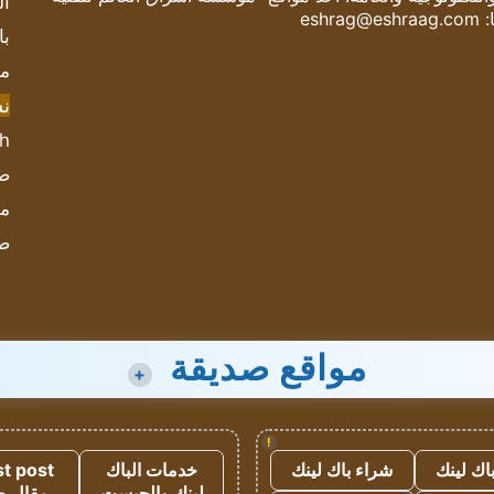
ال
:
eshrag@eshraag.com
با
مش
ن
sh
صحيف
مؤ
ص
مواقع صديقة
+
!
اك لينك
شراء باك لينك
خدمات الباك
t post
لينك والجيست
مقال 