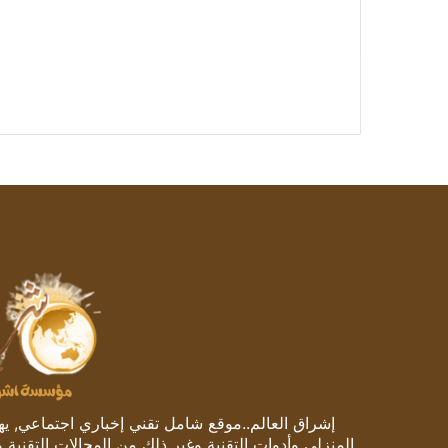
إشراق العالم..موقع شامل تقني إخباري اجتماعي, يهتم
المنزلي وأدوات التقنية وغير ذلك من المجالات التقنية 