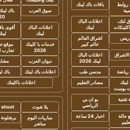
روابط
باقات باك لينك
ية
سوق العرب
باك لينك
20
 لنك،
اعلانات الباك
كلينكات
لينك
اعلانات الباك
أقوى باق
لينك
لين
دريس
اشراق العالم
عالم كبير
خدمات با كلينك
موقع تجا
2026
تجارب ا
الاشراق
اعلانات الباك
لينك 2026
ديوان العرب
مشار
رياضة
مدسن طب
اعلانات باك لينك
باك ل
لينك
مصادر التعليم
اعلانات باكلينك
 بوست
تقنية
يو ان بي
الرياضي
يلا شوت
a shoot
 حالة
اخبار 24 ساعة
مباريات اليوم
برشلونة 
عليم
مباشر