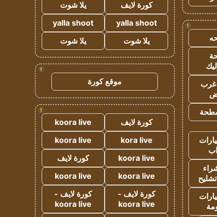
كورة لايف
يلا شوت
yalla shoot
yalla shoot
!
ه
يلا شوت
يلا شوت
ة
ليك
!
موقع كورة
غرب
اض
!
طحة
كورة لايف
koora live
ارات
kora live
koora live
ب
koora live
كورة لايف
راء
koora live
koora live
تشليح
كورة لايف -
كورة لايف -
ارات
koora live
koora live
مة