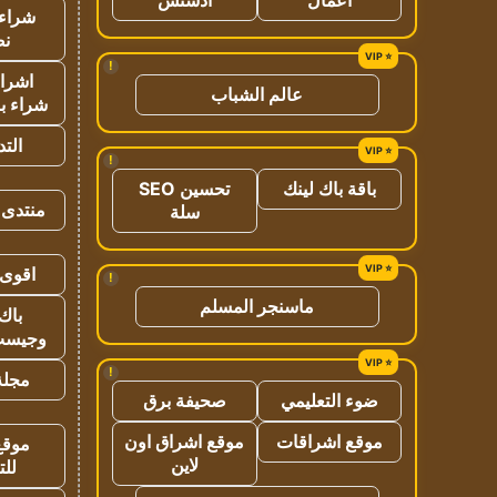
شراء 
نص
!
اشراق
عالم الشباب
شراء با
الت
!
باقة باك لينك
تحسين SEO
منتدى 
سلة
اقوى 
!
ماسنجر المسلم
باك 
وجيست
!
مجلة 
ضوء التعليمي
صحيفة برق
موقع اشراقات
موقع اشراق اون
موقع
لاين
للت