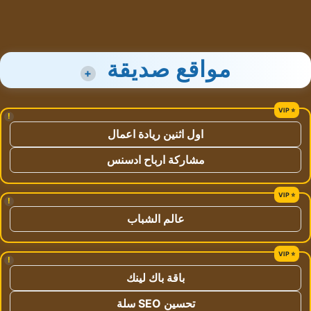
مواقع صديقة
+
!
اول اثنين ريادة اعمال
مشاركة ارباح ادسنس
!
عالم الشباب
!
باقة باك لينك
تحسين SEO سلة