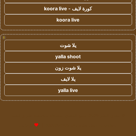
كورة لايف - koora live
koora live
!
يلا شوت
yalla shoot
يلا شوت زون
يلا لايف
yalla live
© حقوق النشر 2026، جميع الحقوق محفوظة لمؤسسة اشراق لتقنية
المعلومات- سجل تجاري رقم 1009094205 |
للإعلانات