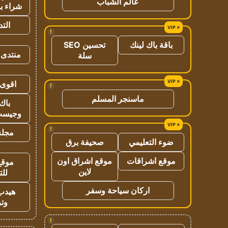
عالم الشباب
شراء با
الت
!
باقة باك لينك
تحسين SEO
منتدى 
سلة
اقوى 
!
ماسنجر المسلم
باك 
وجيست
!
مجلة 
ضوء التعليمي
صحيفة برق
موقع اشراقات
موقع اشراق اون
موقع
لاين
للت
اركان سياحة وسفر
هيدب
وتر
!