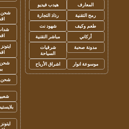
المعارف
هيدب فيديو
شحن يل
رمح التقنية
رذاذ التجارة
اق
طعم وكيف
شهود نت
شدات
اق
أركاني
مباشر التقنية
ايتونز
مدونة صحبة
شرقيات
اق
السياحة
شحن 
موسوعة انوار
اشراق الأرباح
بب
شحن يل
شعبية
بلايستي
ايتونز