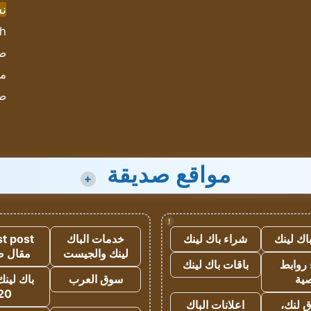
ن
sh
صحيف
مؤ
ص
مواقع صديقة
+
!
اك لينك
شراء باك لينك
خدمات الباك
t post
لينك والجيست
مقال 
روابط
باقات باك لينك
ية
سوق العرب
باك لينك
20
 لنك،
اعلانات الباك