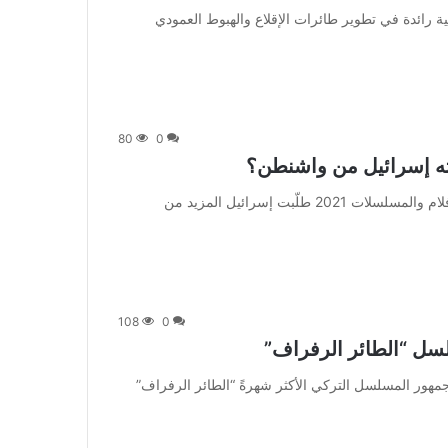
وتعتبر الشركة الأميركية رائدة في تطوير طائرات الإقلاع والهبوط العمودي
80
0
بته إسرائيل من واشنطن؟
من صحيفة اشراق العالم 24:[ad_1] إعلان: شاهد أجمل الأفلام والمسلسلات 2021 طلّبت إسرائيل المزيد من
108
0
سل “الطائر الرفراف”
متابعة بتجــرد: ينتظر جمهور المسلسل التركي الأكثر شهرةً “الطائر الرفراف”