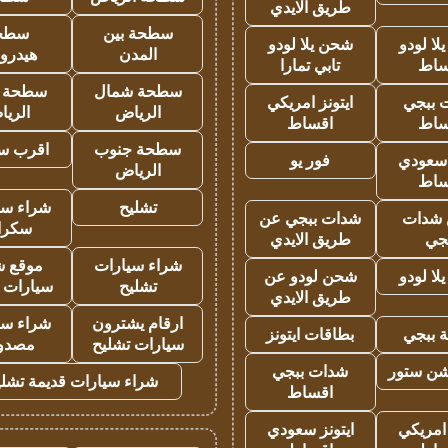
طريق الايدي
سطحة بين
سطح
ا لودو
شحن يلا لودو
المدن
هيدرو
ساط
تابي تمارا
سطحة شمال
سطحة 
 ببجي
ايتونز امريكي
الرياض
الري
ساط
اقساط
سطحة جنوب
اقرب س
 سعودي
فور يو
الرياض
ساط
تشليح
شراء سي
شدات
شدات ببجي عن
سكرا
جي
طريق الايدي
شراء سيارات
موقع ش
ا لودو
شحن لودو عن
تشليح
سيارات 
طريق الايدي
ارقام يشترون
شراء سي
 ببجي
بطاقات ايتونز
سيارات تشليح
مصدو
شن ستور
شدات ببجي
شراء سيارات قديمة تشلي
اقساط
 امريكي
ايتونز سعودي