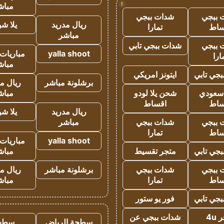
!
مباش
 ببجي
شدات ببجي
ريال مدريد
يلا ش
ساط
تمارا
مباشر
 ببجي
شدات ببجي تابي
yalla shoot
مباريات 
ارا
مباش
جي تابي
ايتونز امريكي
برشلونة مباشر
ريال م
 سعودي
شحن يلا لودو
مباش
ساط
اقساط
ريال مدريد
يلا ش
 ببجي
شدات ببجي
مباشر
ساط
تمارا
yalla shoot
مباريات 
جي تابي
متجر تقسيط
مباش
 ببجي
شدات ببجي
برشلونة مباشر
ريال م
ساط
تمارا
مباش
جي تابي
فور يو ستور
4u
شدات ببجي عن
سطحة الرياض
سطح