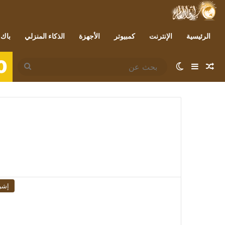
الرئيسية
الإنترنت
كمبيوتر
الأجهزة
الذكاء المنزلي
باك 
0
مقال عشوائي
إضافة عمود جانبي
الوضع المظلم
بحث
عن
إشر