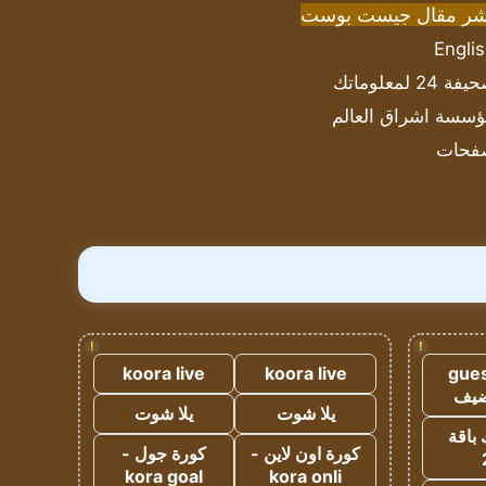
شر مقال جيست بوست
Engli
ة 24 لمعلوماتك
سسة اشراق العالم
فحات
!
!
koora live
koora live
gues
ضيف
يلا شوت
يلا شوت
 باقة
كورة اون لاين -
كورة جول -
kora goal
kora onli