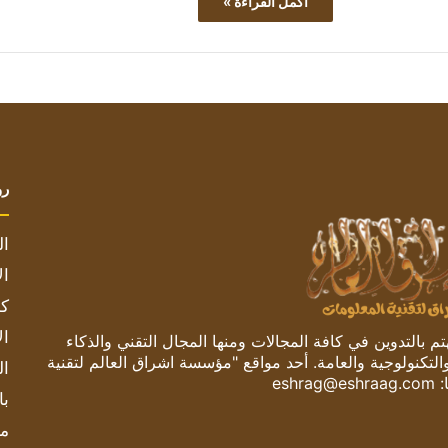
أكمل القراءة »
رو
ال
ال
كم
ال
 بالتدوين في كافة المجالات ومنها المجال التقني والذكاء
والتكنولوجية والعامة. أحد مواقع "مؤسسة اشراق العالم لتقنية
ال
:
eshrag@eshraag.com
با
مش