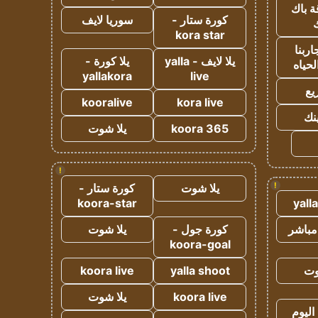
ة باك
كورة ستار -
سوريا لايف
ك
kora star
ربنا
يلا لايف - yalla
يلا كورة -
لحياه
yallakora
live
يع
kooralive
kora live
ينك
koora 365
يلا شوت
!
!
يلا شوت
كورة ستار -
koora-star
yall
مباشر
كورة جول -
يلا شوت
koora-goal
وت
yalla shoot
koora live
koora live
يلا شوت
اليوم