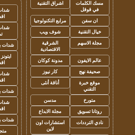
مسك الكلمات
اشراق التقنية
في قوقل
شدات
اق
ان سفن
مرابع التكنولوجيا
شدات
خيال التقنية
شوف ويب
تم
مجلة الاسهم
الشرقية
شدات بب
الاقتصادية
ايتونز
عالم الايفون
مدونة كوكان
اق
صحيفة نهج
كار نيوز
شدات
اق
موقع خبرة
أناقة أنثى
التقني
شدات بب
متورخ
مدسن
شدات
اق
روتانا تسويق
مجلة الابداع
شدات بب
نادي الترددات
استشارات اون
لاين
متجر 