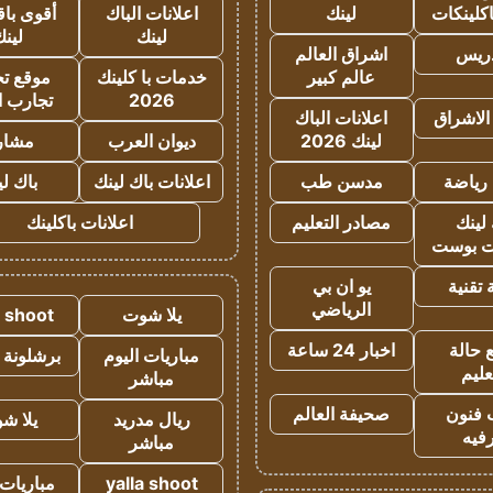
كلينكات
لينك
اعلانات الباك
أقوى باق
لينك
لين
دريس
اشراق العالم
عالم كبير
خدمات با كلينك
موقع تجا
2026
تجارب ا
الاشراق
اعلانات الباك
لينك 2026
ديوان العرب
مشار
رياضة
مدسن طب
اعلانات باك لينك
باك ل
لينك
مصادر التعليم
اعلانات باكلينك
 بوست
تقنية
يو ان بي
الرياضي
يلا شوت
a shoot
 حالة
اخبار 24 ساعة
مباريات اليوم
برشلونة 
عليم
مباشر
 فنون
صحيفة العالم
ريال مدريد
يلا ش
فيه
مباشر
yalla shoot
مباريات 