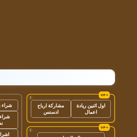
!
شراء ب
اول اثنين ريادة
مشاركة ارباح
اعمال
ادسنس
شراء 
نص
!
اشراق