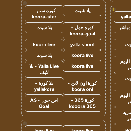
!
!
يلا شوت
كورة ستار -
koora-star
yall
مباشر
كورة جول -
يلا شوت
koora-goal
وت
yalla shoot
koora live
koora live
يلا شوت
اليوم
koora live
Yalla Live - يلا
ر
لايف
وت
كورة اون لاين -
يلا كورة -
yallakora
koora onl
اليوم
كورة 365 -
اس جول - AS
ر
Goal
kooora 365
دريد
ر
!
وت
kora live
koora live