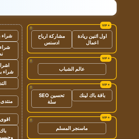
!
شراء ب
اول اثنين ريادة
مشاركة ارباح
اعمال
ادسنس
شراء 
نص
!
اشراق
عالم الشباب
شراء با
الت
!
باقة باك لينك
تحسين SEO
منتدى 
سلة
اقوى 
!
ماسنجر المسلم
باك 
وجيست