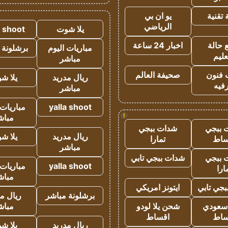
تقنية
يو ان بي
الرياضي
يلا شوت
a shoot
 حالة
اخبار 24 ساعة
مباريات اليوم
برشلونة 
عليم
مباشر
 فنون
صحيفة العالم
ريال مدريد
يلا ش
فيه
مباشر
yalla shoot
مباريات 
!
مباش
 ببجي
شدات ببجي
ريال مدريد
يلا ش
ساط
تمارا
مباشر
 ببجي
شدات ببجي تابي
yalla shoot
مباريات 
ارا
مباش
جي تابي
ايتونز امريكي
برشلونة مباشر
ريال م
 سعودي
شحن يلا لودو
مباش
ساط
اقساط
ريال مدريد
يلا ش