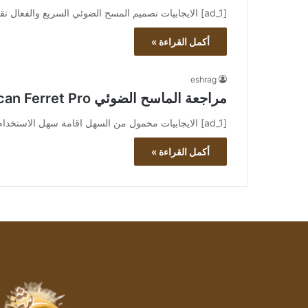
[ad_1] الايجابيات تصميم المسح الضوئي السريع والفعال تقنية تسطيح المنحنى الحاصلة على براءة اختراع للحصول على صور خالية…
أكمل القراءة »
eshrag
مراجعة الماسح الضوئي CR-Scan Ferret Pro ثلاثي الأبعاد
[ad_1] الايجابيات محمول من السهل اقامة سهل الاستخدام. سلبيات لا يمكن اكتشاف الزجاج والخلفيات الشفافة…
أكمل القراءة »