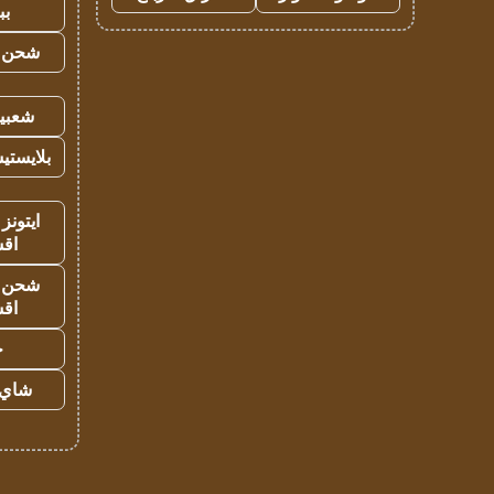
بب
شحن يل
شعبية
بلايستي
ايتونز
اق
شحن يل
اق
ح
شاي 