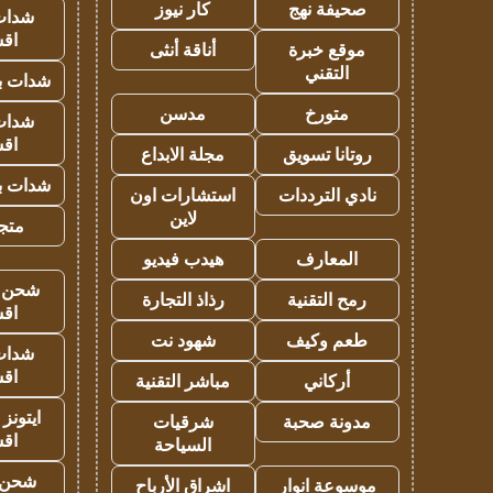
صحيفة نهج
كار نيوز
شدات
اق
موقع خبرة
أناقة أنثى
التقني
شدات بب
متورخ
مدسن
شدات
اق
روتانا تسويق
مجلة الابداع
شدات بب
نادي الترددات
استشارات اون
لاين
متجر 
المعارف
هيدب فيديو
شحن يل
رمح التقنية
رذاذ التجارة
اق
طعم وكيف
شهود نت
شدات
اق
أركاني
مباشر التقنية
ايتونز
مدونة صحبة
شرقيات
اق
السياحة
شحن 
موسوعة انوار
اشراق الأرباح