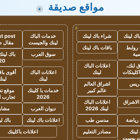
مواقع صديقة
+
!
اك لينك
شراء باك لينك
خدمات الباك
t post
لينك والجيست
مقال 
روابط
باقات باك لينك
ية
سوق العرب
باك لينك
20
 لنك،
اعلانات الباك
كلينكات
لينك
اعلانات الباك
أقوى باق
لينك
لين
دريس
اشراق العالم
عالم كبير
خدمات با كلينك
موقع تجا
2026
تجارب ا
الاشراق
اعلانات الباك
لينك 2026
ديوان العرب
مشار
رياضة
مدسن طب
اعلانات باك لينك
باك ل
لينك
مصادر التعليم
اعلانات باكلينك
 بوست