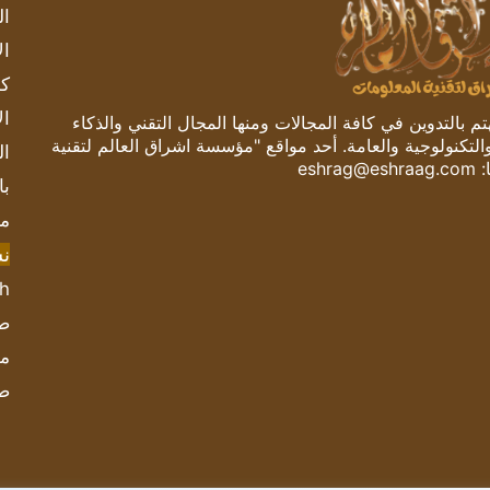
ال
ال
كم
ال
 بالتدوين في كافة المجالات ومنها المجال التقني والذكاء
والتكنولوجية والعامة. أحد مواقع "مؤسسة اشراق العالم لتقنية
ال
:
eshrag@eshraag.com
با
مش
ن
sh
صحيف
مؤ
ص