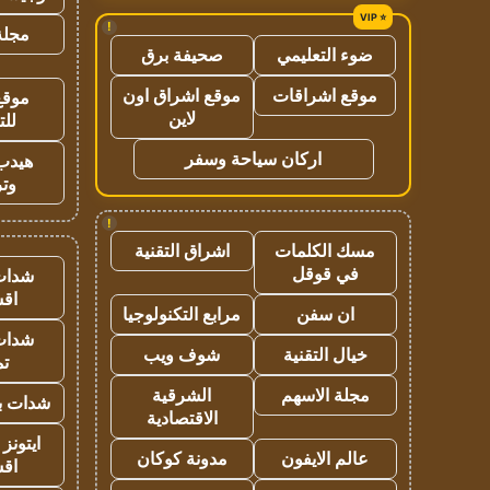
!
مجلة 
ضوء التعليمي
صحيفة برق
موقع اشراقات
موقع اشراق اون
موقع
لاين
للت
اركان سياحة وسفر
هيدب
وتر
!
مسك الكلمات
اشراق التقنية
في قوقل
شدات
اق
ان سفن
مرابع التكنولوجيا
شدات
خيال التقنية
شوف ويب
تم
مجلة الاسهم
الشرقية
شدات بب
الاقتصادية
ايتونز
عالم الايفون
مدونة كوكان
اق