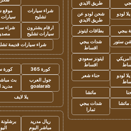
جي
طريق الايدي
شراء سيارات
موقع ش
ا لودو
شحن لودو عن
تشليح
سيارات 
طريق الايدي
ارقام يشترون
شراء سي
 ببجي
بطاقات ايتونز
سيارات تشليح
مصدو
شن ستور
شدات ببجي
شراء سيارات قديمة تشلي
اقساط
 امريكي
ايتونز سعودي
ساط
اقساط
كورة 365
كورة س
ا لودو
حناء شعر
جول العرب
بث مباشر
ساط
goalarab
مدريد ا
نا
ماتشا
يلا لايف
ماتشا
شدات ببجي
تمارا
ريال مدريد
برشلونة 
مباشر اليوم
اليو