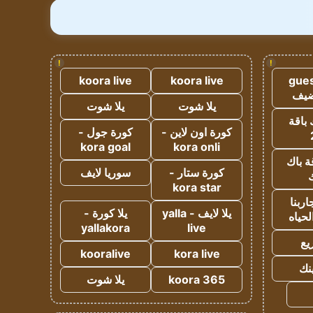
!
!
koora live
koora live
gues
ضيف
يلا شوت
يلا شوت
 باقة
كورة اون لاين -
كورة جول -
kora goal
kora onli
ة باك
كورة ستار -
سوريا لايف
ك
kora star
ربنا
يلا لايف - yalla
يلا كورة -
لحياه
yallakora
live
يع
kooralive
kora live
ينك
koora 365
يلا شوت