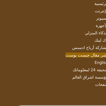
رئيسية
إنترنت
بيوتر
أجهزة
ذكاء المنزلي
ك لينك
اركة أرباح ادسنس
شر مقال جيست بوست
Engli
ة 24 لمعلوماتك
سسة اشراق العالم
فحات