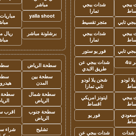
 ببجي
شدات ببجي
مباشر
ساط
تمارا
yalla shoot
مباريات 
جي تابي
متجر تقسيط
مباش
 ببجي
شدات ببجي
برشلونة مباشر
ريال م
ساط
تمارا
مباش
جي تابي
فور يو ستور
4u
شدات ببجي عن
سطحة الرياض
سطح
طريق الايدي
سطحة بين
سطح
ا لودو
شحن يلا لودو
المدن
هيدرو
ساط
تابي تمارا
سطحة شمال
سطحة 
 ببجي
ايتونز امريكي
الرياض
الري
ساط
اقساط
سطحة جنوب
اقرب س
 سعودي
فور يو
الرياض
ساط
تشليح
شراء سي
شدات
شدات ببجي عن
سكرا