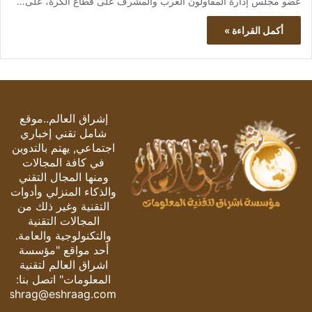
عضو مجلس إدارة المقاولون العرب والمشرف على قطاع الكرة، على…
أكمل القراءة »
إشراق العالم..موقع
شامل تقني إخباري
اجتماعي, يهتم بالتدوين
في كافة المجالات
ومنها المجال التقني
والذكاء المنزلي وأدوات
التقنية وغير ذلك من
المجالات التقنية
والتكنولوجية والعامة.
أحد مواقع "مؤسسة
اشراق العالم لتقنية
المعلومات" اتصل بنا:
eshrag@eshraag.com