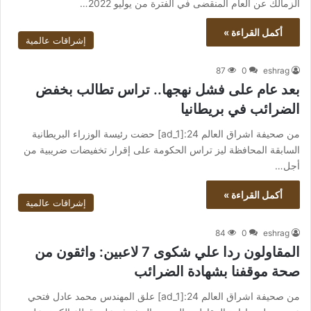
الزمالك عن العام المنقضى في الفترة من يوليو 2022…
أكمل القراءة »
إشراقات عالمية
87
0
eshrag
بعد عام على فشل نهجها.. تراس تطالب بخفض
الضرائب في بريطانيا
من صحيفة اشراق العالم 24:[ad_1] حضت رئيسة الوزراء البريطانية
السابقة المحافظة ليز تراس الحكومة على إقرار تخفيضات ضريبية من
أجل…
أكمل القراءة »
إشراقات عالمية
84
0
eshrag
المقاولون ردا علي شكوى 7 لاعبين: واثقون من
صحة موقفنا بشهادة الضرائب
من صحيفة اشراق العالم 24:[ad_1] علق المهندس محمد عادل فتحي