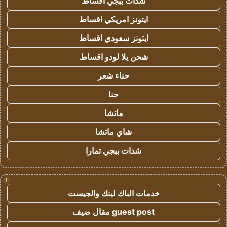
شدات ببجي اقساط
ايتونز امريكي اقساط
ايتونز سعودي اقساط
شحن يلا لودو اقساط
حناء شعر
حنا
ماتشا
شاي ماتشا
شدات ببجي تمارا
!
خدمات الباك لينك والجيست
guest post مقال ضيف