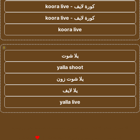
كورة لايف - koora live
كورة لايف - koora live
koora live
!
يلا شوت
yalla shoot
يلا شوت زون
يلا لايف
yalla live
© حقوق النشر 2026، جميع الحقوق محفوظة لمؤسسة اشراق لتقنية
المعلومات- سجل تجاري رقم 1009094205 |
للإعلانات