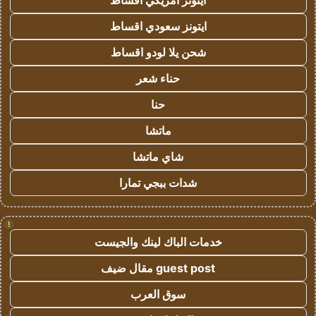
ايتونز امريكي اقساط
ايتونز سعودي اقساط
شحن يلا لودو اقساط
حناء شعر
حنا
ماتشا
شاي ماتشا
شدات ببجي تمارا
!
خدمات الباك لينك والجيست
guest post مقال ضيف
سوق العرب