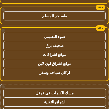
!
ماسنجر المسلم
!
ضوء التعليمي
صحيفة برق
موقع اشراقات
موقع اشراق اون لاين
اركان سياحة وسفر
!
مسك الكلمات في قوقل
اشراق التقنية