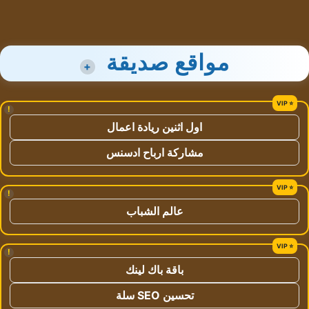
مواقع صديقة
+
!
اول اثنين ريادة اعمال
مشاركة ارباح ادسنس
!
عالم الشباب
!
باقة باك لينك
تحسين SEO سلة