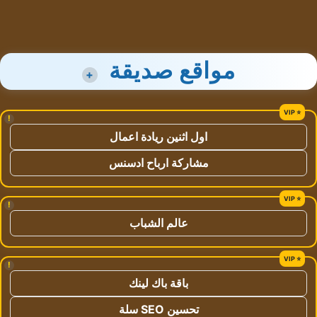
مواقع صديقة
+
!
اول اثنين ريادة اعمال
مشاركة ارباح ادسنس
!
عالم الشباب
!
باقة باك لينك
تحسين SEO سلة