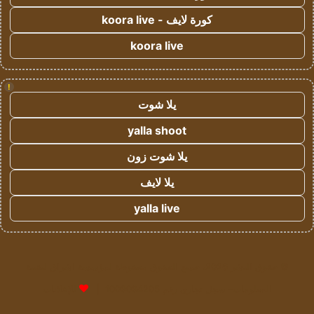
كورة لايف - koora live
koora live
!
يلا شوت
yalla shoot
يلا شوت زون
يلا لايف
yalla live
© حقوق النشر 2026، جميع الحقوق محفوظة لمؤسسة اشراق لتقنية
المعلومات- سجل تجاري رقم 1009094205 |
للإعلانات