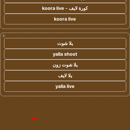
كورة لايف - koora live
koora live
!
يلا شوت
yalla shoot
يلا شوت زون
يلا لايف
yalla live
© حقوق النشر 2026، جميع الحقوق محفوظة لمؤسسة اشراق لتقنية
المعلومات- سجل تجاري رقم 1009094205 |
للإعلانات