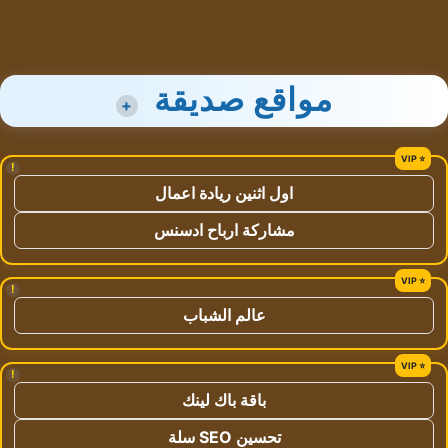
مواقع صديقة
+
!
اول اثنين ريادة اعمال
مشاركة ارباح ادسنس
!
عالم الشباب
!
باقة باك لينك
تحسين SEO سلة