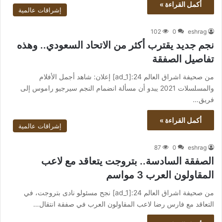
أكمل القراءة »
إشراقات عالمية
102
0
eshrag
نجم جديد يقترب أكثر من الاتحاد السعودي.. وهذه
تفاصيل الصفقة
من صحيفة اشراق العالم 24:[ad_1] إعلان: شاهد أجمل الأفلام
والمسلسلات 2021 يبدو أن مسألة انضمام النجم سيرجيو راموس إلى
فريق…
أكمل القراءة »
إشراقات عالمية
87
0
eshrag
الصفقة السادسة.. بتروجت يتعاقد مع لاعب
المقاولون العرب 3 مواسم
من صحيفة اشراق العالم 24:[ad_1] نجح مسئولو نادى بتروجت، في
التعاقد مع فارس رضا لاعب المقاولون العرب في صفقة انتقال…