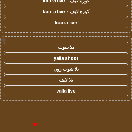
كورة لايف - koora live
كورة لايف - koora live
koora live
!
يلا شوت
yalla shoot
يلا شوت زون
يلا لايف
yalla live
© حقوق النشر 2026، جميع الحقوق محفوظة لمؤسسة اشراق لتقنية
المعلومات- سجل تجاري رقم 1009094205 |
للإعلانات