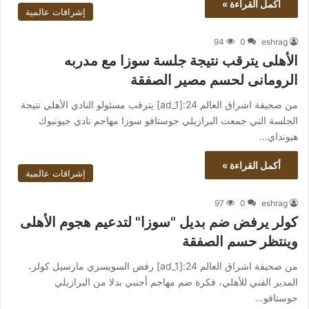
أكمل القراءة »
إشراقات عالمية
94
0
eshrag
الأهلى يترقب نتيجة جلسة سوزا مع مدربه
الرومانى لحسم مصير الصفقة
من صحيفة اشراق العالم 24:[ad_1] يترقب مسئولو النادي الأهلي نتيجة
الجلسة التي جمعت البرازيلي جوستافو سوزا مهاجم نادي جيونبوك
هيونداي…
أكمل القراءة »
إشراقات عالمية
97
0
eshrag
كولر يرفض ضم بديل "سوزا" لتدعيم هجوم الأهلى
وينتظر حسم الصفقة
من صحيفة اشراق العالم 24:[ad_1] رفض السويسري مارسيل كولر،
المدير الفني للأهلي، فكرة ضم مهاجم أجنبي بدلا من البرازيلي
جوستافو…