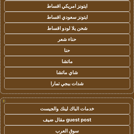
ايتونز امريكي اقساط
ايتونز سعودي اقساط
شحن يلا لودو اقساط
حناء شعر
حنا
ماتشا
شاي ماتشا
شدات ببجي تمارا
!
خدمات الباك لينك والجيست
guest post مقال ضيف
سوق العرب