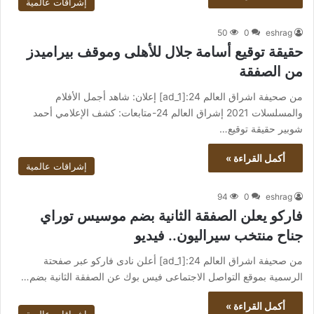
إشراقات عالمية
50
0
eshrag
حقيقة توقيع أسامة جلال للأهلى وموقف بيراميدز
من الصفقة
من صحيفة اشراق العالم 24:[ad_1] إعلان: شاهد أجمل الأفلام
والمسلسلات 2021 إشراق العالم 24-متابعات: كشف الإعلامي أحمد
شوبير حقيقة توقيع…
أكمل القراءة »
إشراقات عالمية
94
0
eshrag
فاركو يعلن الصفقة الثانية بضم موسيس توراي
جناح منتخب سيراليون.. فيديو
من صحيفة اشراق العالم 24:[ad_1] أعلن نادى فاركو عبر صفحتة
الرسمية بموقع التواصل الاجتماعى فيس بوك عن الصفقة الثانية بضم…
أكمل القراءة »