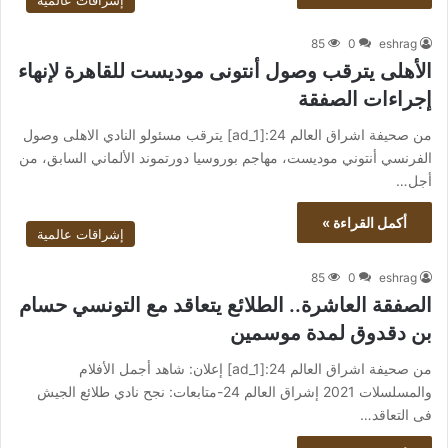
إشراقات عالمية
85
0
eshrag
الأهلى يترقب وصول أنتونى موديست للقاهرة لإنهاء
إجراءات الصفقة
من صحيفة اشراق العالم 24:[ad_1] يترقب مسئولو النادي الاهلى وصول
الفرنسي أنتوني موديست، مهاجم بوروسيا دورتموند الألماني السابق، من
أجل…
أكمل القراءة »
إشراقات عالمية
85
0
eshrag
الصفقة العاشرة.. الطلائع يتعاقد مع التونسي حسام
بن دقدوق لمدة موسمين
من صحيفة اشراق العالم 24:[ad_1] إعلان: شاهد أجمل الأفلام
والمسلسلات 2021 إشراق العالم 24-متابعات: نجح نادي طلائع الجيش
فى التعاقد…