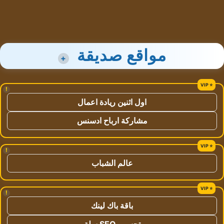
مواقع صديقة
+
!
اول اثنين ريادة اعمال
مشاركة ارباح ادسنس
!
عالم الشباب
!
باقة باك لينك
تحسين SEO سلة